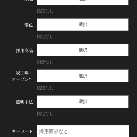
指定なし
選択
部位
指定なし
選択
採用商品
指定なし
竣工年・
選択
オープン年
指定なし
選択
照明手法
指定なし
キーワード