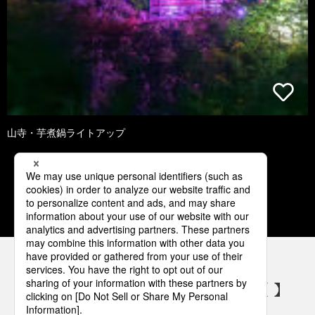
山寺・芋煮鍋ライトアップ
1
2
3
4
5
パナソニックの電気設備 SNSアカウント