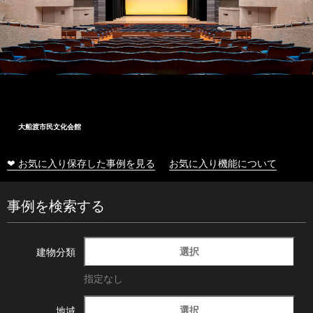
大船渡市民文化会館
❤ お気に入り保存した事例を見る
お気に入り機能について
事例を検索する
選択
建物分類
指定なし
選択
地域