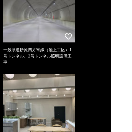
一般県道砂原四方寄線（池上工区）1
号トンネル、2号トンネル照明設備工
事