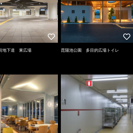
前地下道 東広場
昆陽池公園 多目的広場トイレ