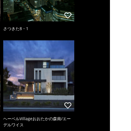
さつきた8・1
ヘーベルVillageおおたかの森南/エー
デルワイス