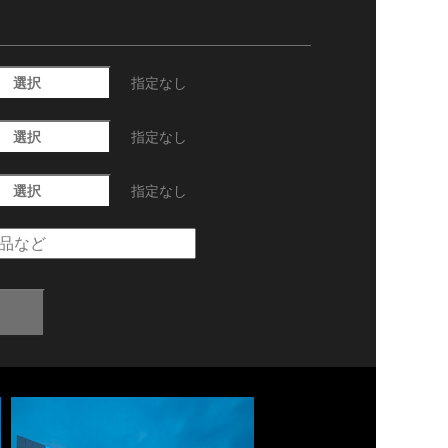
選択
指定なし
選択
指定なし
選択
指定なし