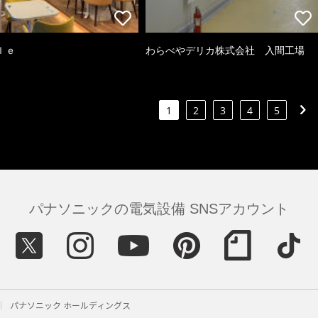
ｌｅ
わらべやデリカ株式会社 入間工場
1
2
3
4
5
パナソニックの電気設備 SNSアカウント
パナソニック ホールディングス