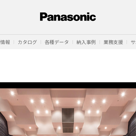
品情報
カタログ
各種データ
納入事例
業務支援
サ