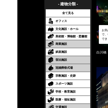
- 建物分類 -
全て見る
オフィス
文化施設・ホール
お気
で、
美術館・博物館・図書館
でき
商業施設
娯楽施設
白川橋
宿泊施設
冠婚葬祭式場
宗教施設・史跡
スポーツ施設
学校・教育施設
医療・福祉施設
交通施設