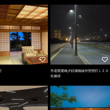
方
市道開運橋夕顔瀬橋線外照明灯ＬＥＤ
化修繕