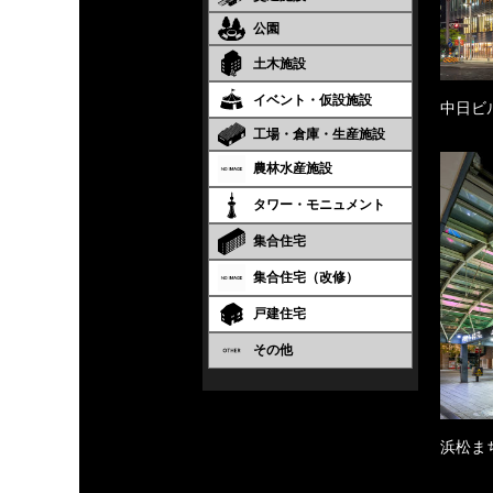
公園
土木施設
イベント・仮設施設
中日ビ
工場・倉庫・生産施設
農林水産施設
タワー・モニュメント
集合住宅
集合住宅（改修）
戸建住宅
その他
浜松ま