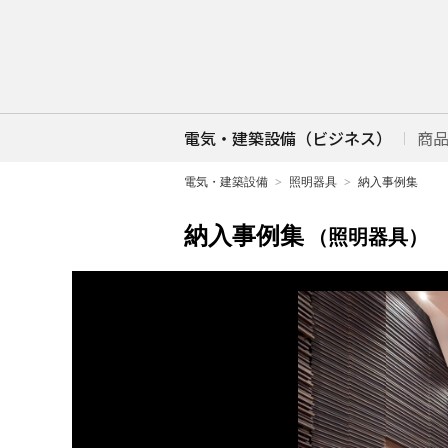
電気・建築設備（ビジネス）
商
電気・建築設備
照明器具
納入事例集
納入事例集
（照明器具）