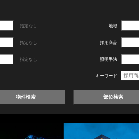
指定なし
地域
指定なし
採用商品
指定なし
照明手法
キーワード
物件検索
部位検索