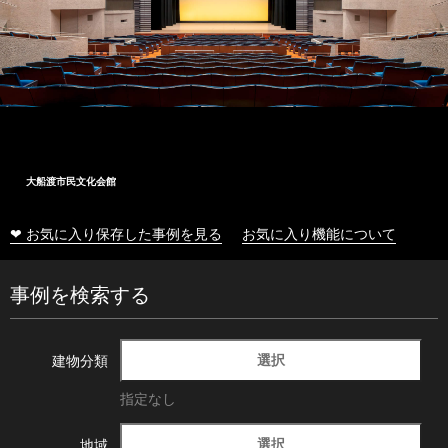
大船渡市民文化会館
❤ お気に入り保存した事例を見る
お気に入り機能について
事例を検索する
選択
建物分類
指定なし
選択
地域