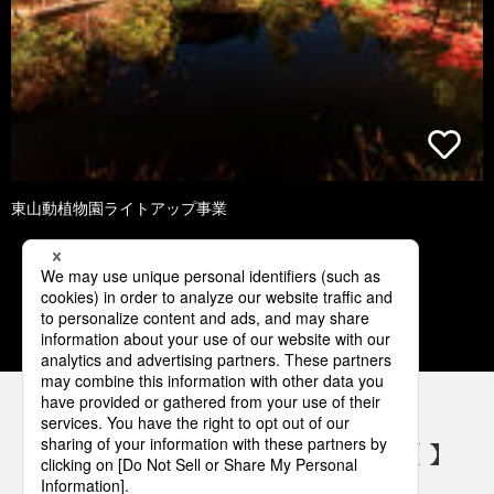
東山動植物園ライトアップ事業
1
2
3
4
5
パナソニックの電気設備 SNSアカウント