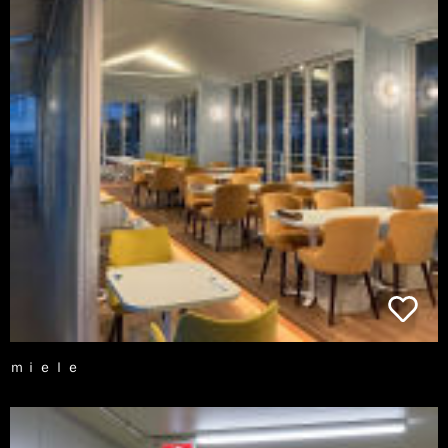
ｍｉｅｌｅ