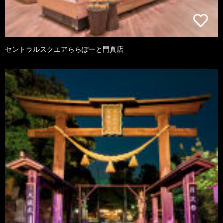
セントラルスクエアららぽーと門真店