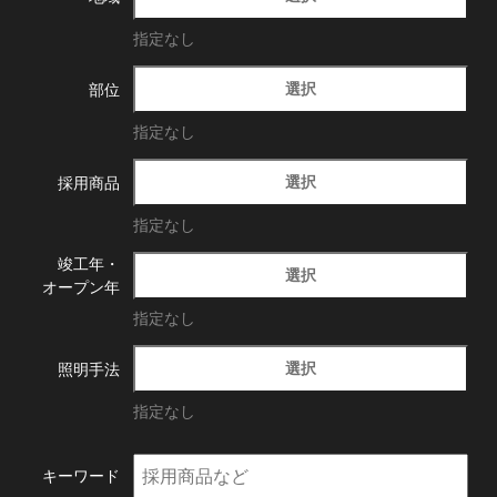
指定なし
選択
部位
指定なし
選択
採用商品
指定なし
竣工年・
選択
オープン年
指定なし
選択
照明手法
指定なし
キーワード