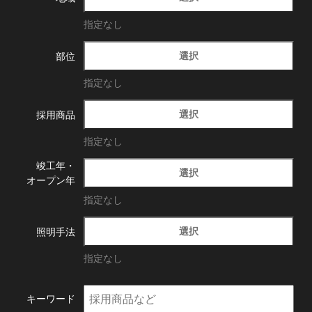
指定なし
選択
部位
指定なし
選択
採用商品
指定なし
竣工年・
選択
オープン年
指定なし
選択
照明手法
指定なし
キーワード