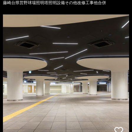
藤崎台県営野球場照明塔照明設備その他改修工事他合併