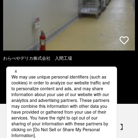
わらべやデリカ株式会社 入間工場
1
2
3
4
5
パナソニックの電気設備 SNSアカウント