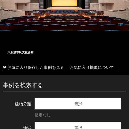
大船渡市民文化会館
❤ お気に入り保存した事例を見る
お気に入り機能について
事例を検索する
選択
建物分類
指定なし
選択
地域