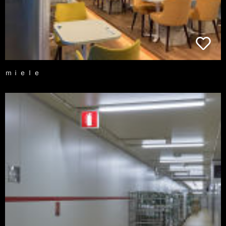
ｍｉｅｌｅ