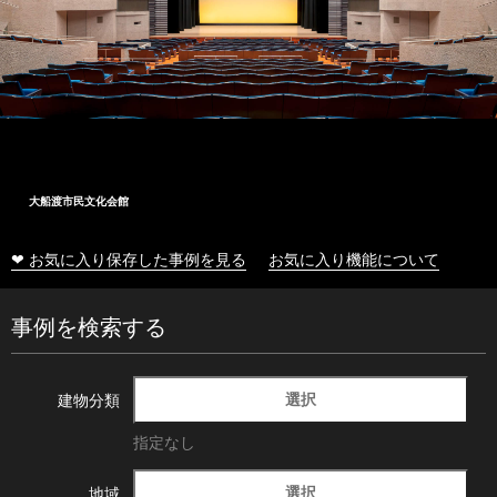
大船渡市民文化会館
❤ お気に入り保存した事例を見る
お気に入り機能について
事例を検索する
選択
建物分類
指定なし
選択
地域