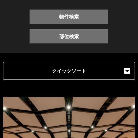
物件検索
部位検索
クイックソート