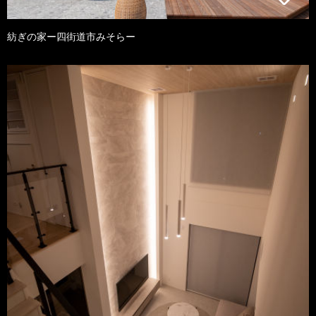
紡ぎの家ー四街道市みそらー