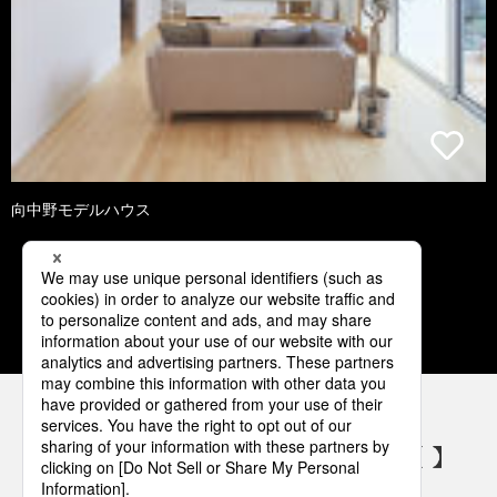
向中野モデルハウス
1
2
3
4
5
パナソニックの電気設備 SNSアカウント