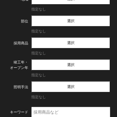
指定なし
選択
部位
指定なし
選択
採用商品
指定なし
竣工年・
選択
オープン年
指定なし
選択
照明手法
指定なし
キーワード