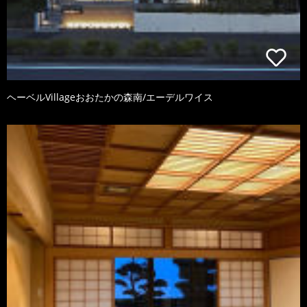
ヘーベルVillageおおたかの森南/エーデルワイス