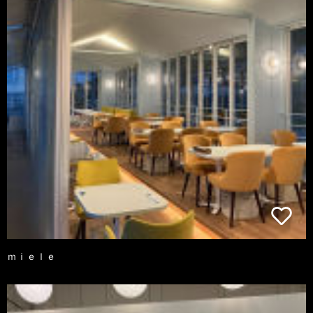
ｍｉｅｌｅ