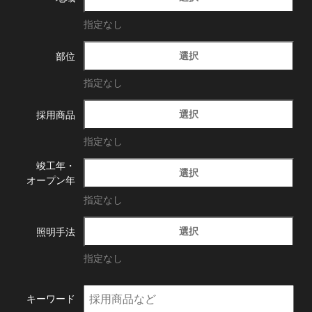
指定なし
選択
部位
指定なし
選択
採用商品
指定なし
竣工年・
選択
オープン年
指定なし
選択
照明手法
指定なし
キーワード