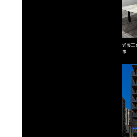
近藤工
事