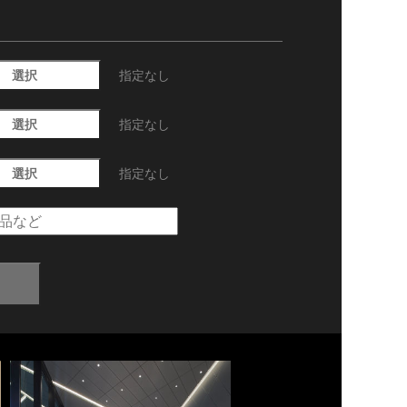
選択
指定なし
選択
指定なし
選択
指定なし