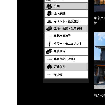
公園
土木施設
東京エ
イベント・仮設施設
棟
工場・倉庫・生産施設
農林水産施設
タワー・モニュメント
集合住宅
集合住宅（改修）
戸建住宅
その他
紡ぎの