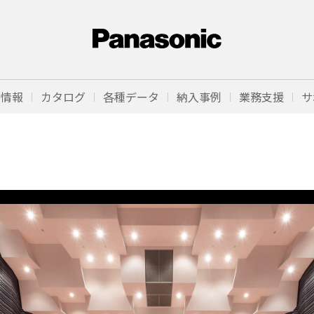
品情報
カタログ
各種データ
納入事例
業務支援
サ