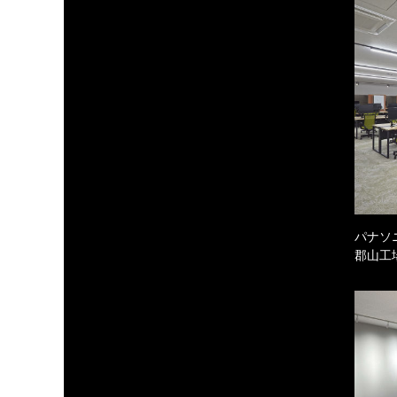
パナソ
郡山工