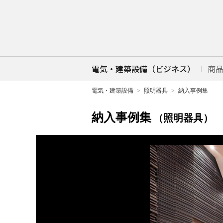
電気・建築設備（ビジネス）
商
電気・建築設備
照明器具
納入事例集
納入事例集
（照明器具）