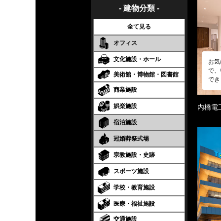
- 建物分類 -
全て見る
オフィス
文化施設・ホール
お気
で、
美術館・博物館・図書館
でき
商業施設
娯楽施設
内橋電
宿泊施設
冠婚葬祭式場
宗教施設・史跡
スポーツ施設
学校・教育施設
医療・福祉施設
交通施設