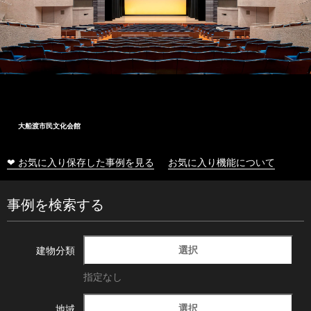
大船渡市民文化会館
❤ お気に入り保存した事例を見る
お気に入り機能について
事例を検索する
選択
建物分類
指定なし
選択
地域