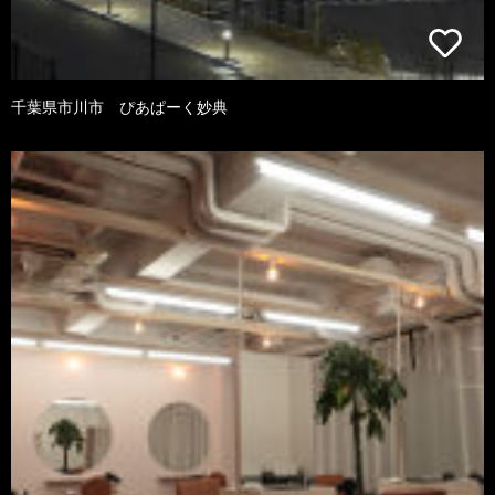
千葉県市川市 ぴあぱーく妙典