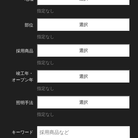
指定なし
選択
部位
指定なし
選択
採用商品
指定なし
竣工年・
選択
オープン年
指定なし
選択
照明手法
指定なし
キーワード