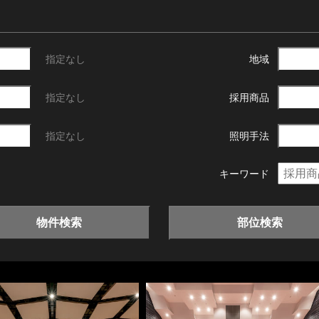
指定なし
地域
指定なし
採用商品
指定なし
照明手法
キーワード
物件検索
部位検索