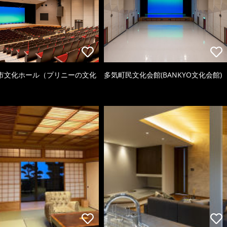
市文化ホール（プリニーの文化
多気町民文化会館(BANKYO文化会館)
）