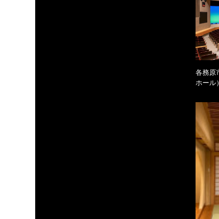
各務原
ホール