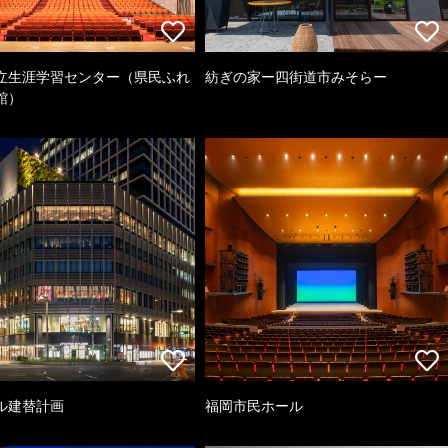
立生涯学習センター（県民ふれ
紡ぎの家ー四街道市みそらー
館）
ル建替計画
福岡市民ホール