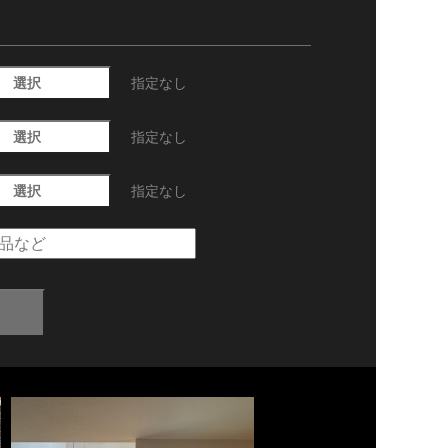
選択
指定なし
選択
指定なし
選択
指定なし