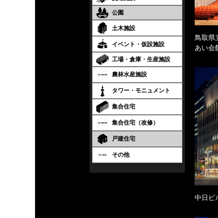
公園
土木施設
鳥取県
イベント・仮設施設
あい会
工場・倉庫・生産施設
農林水産施設
タワー・モニュメント
集合住宅
集合住宅（改修）
戸建住宅
その他
中日ビ