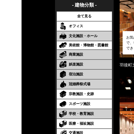
- 建物分類 -
全て見る
オフィス
文化施設・ホール
お気
で、
美術館・博物館・図書館
でき
商業施設
娯楽施設
羽後町
宿泊施設
冠婚葬祭式場
宗教施設・史跡
スポーツ施設
学校・教育施設
医療・福祉施設
交通施設