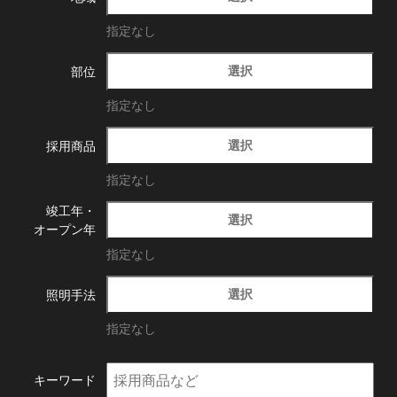
指定なし
選択
部位
指定なし
選択
採用商品
指定なし
竣工年・
選択
オープン年
指定なし
選択
照明手法
指定なし
キーワード