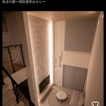
紡ぎの家ー四街道市みそらー