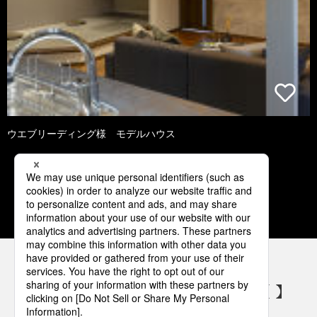
ウエブリーディング様 モデルハウス
1
2
3
4
5
パナソニックの電気設備 SNSアカウント