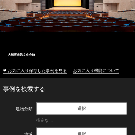
大船渡市民文化会館
❤ お気に入り保存した事例を見る
お気に入り機能について
事例を検索する
選択
建物分類
指定なし
選択
地域