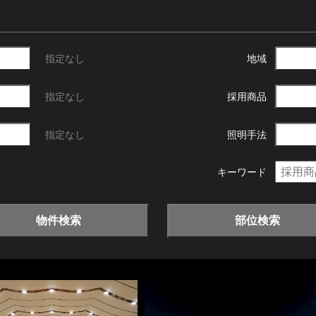
指定なし
地域
指定なし
採用商品
指定なし
照明手法
キーワード
物件検索
部位検索