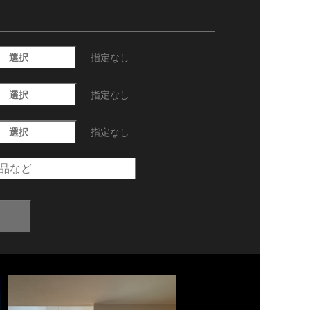
選択
指定なし
選択
指定なし
選択
指定なし