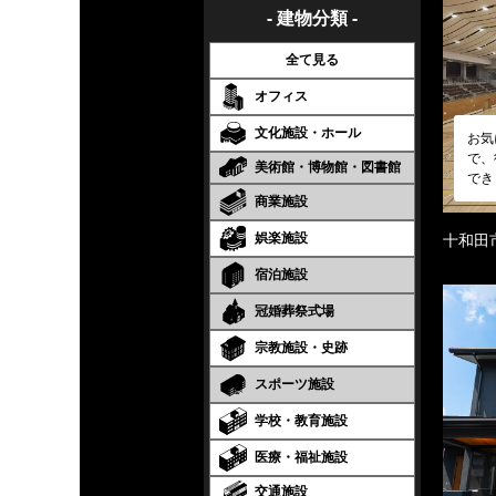
- 建物分類 -
全て見る
オフィス
文化施設・ホール
お気
で、
美術館・博物館・図書館
でき
商業施設
娯楽施設
十和田
宿泊施設
冠婚葬祭式場
宗教施設・史跡
スポーツ施設
学校・教育施設
医療・福祉施設
交通施設