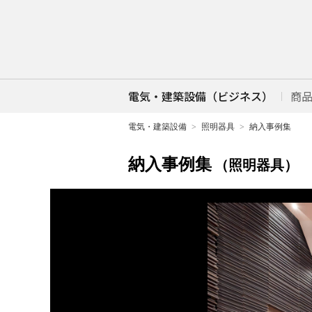
電気・建築設備（ビジネス）
商
電気・建築設備
照明器具
納入事例集
納入事例集
（照明器具）