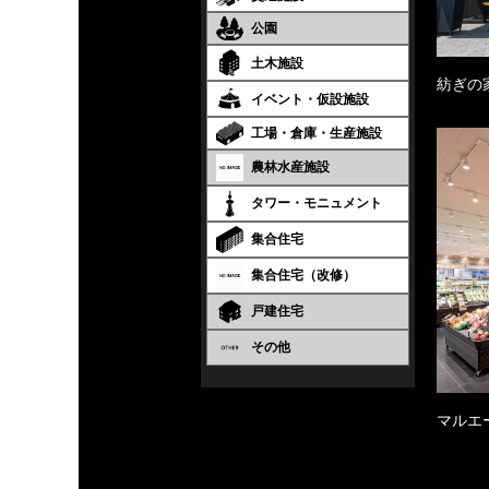
公園
土木施設
紡ぎの
イベント・仮設施設
工場・倉庫・生産施設
農林水産施設
タワー・モニュメント
集合住宅
集合住宅（改修）
戸建住宅
その他
マルエ