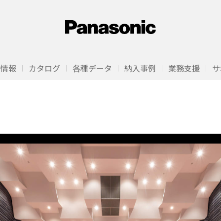
品情報
カタログ
各種データ
納入事例
業務支援
サ