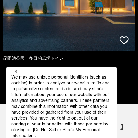
昆陽池公園 多目的広場トイレ
1
2
3
4
5
パナソニックの電気設備 SNSアカウント