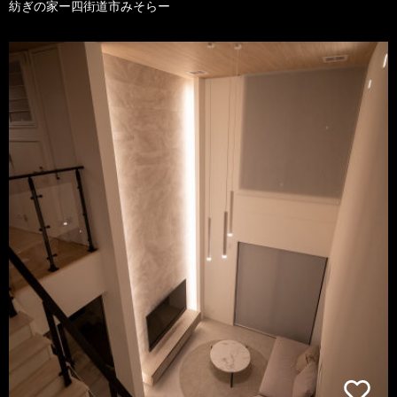
紡ぎの家ー四街道市みそらー