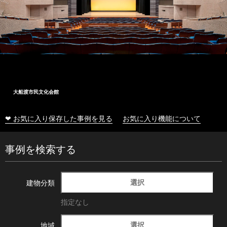
大船渡市民文化会館
❤ お気に入り保存した事例を見る
お気に入り機能について
事例を検索する
選択
建物分類
指定なし
選択
地域