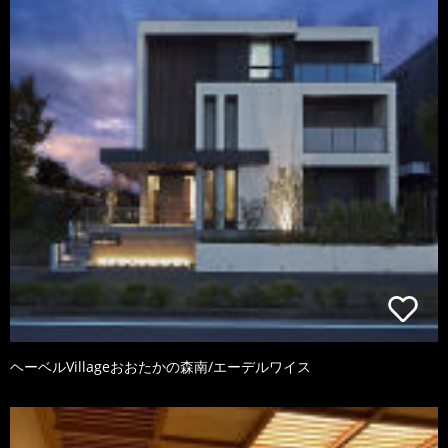
ヘーベルVillageおおたかの森南/エーデルワイス