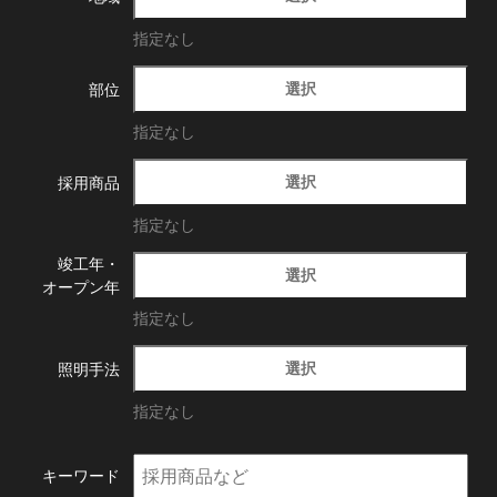
指定なし
選択
部位
指定なし
選択
採用商品
指定なし
竣工年・
選択
オープン年
指定なし
選択
照明手法
指定なし
キーワード