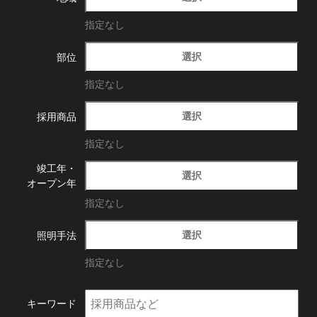
指定なし
選択
部位
指定なし
選択
採用商品
指定なし
竣工年・
選択
オープン年
指定なし
選択
照明手法
指定なし
キーワード