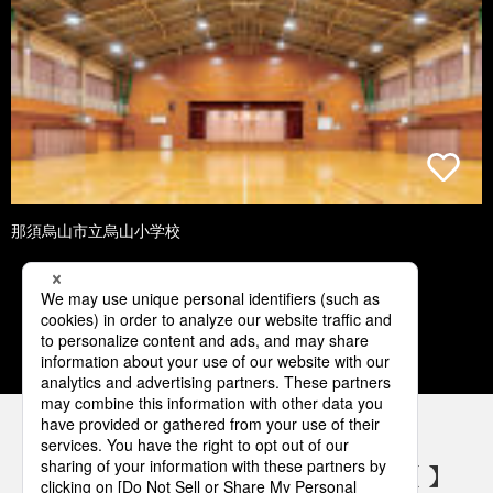
那須烏山市立烏山小学校
1
2
3
4
5
パナソニックの電気設備 SNSアカウント