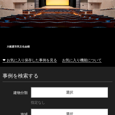
大船渡市民文化会館
❤ お気に入り保存した事例を見る
お気に入り機能について
事例を検索する
選択
建物分類
指定なし
選択
地域