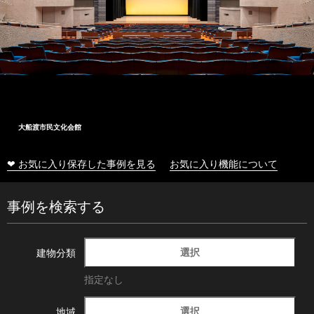
大船渡市民文化会館
❤ お気に入り保存した事例を見る
お気に入り機能について
事例を検索する
選択
建物分類
指定なし
選択
地域