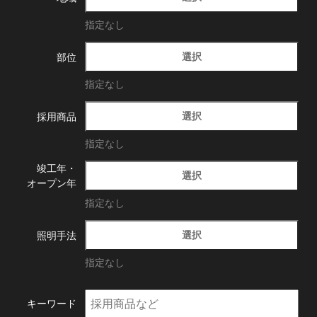
指定なし
選択
部位
指定なし
選択
採用商品
指定なし
竣工年・
選択
オープン年
指定なし
選択
照明手法
指定なし
キーワード