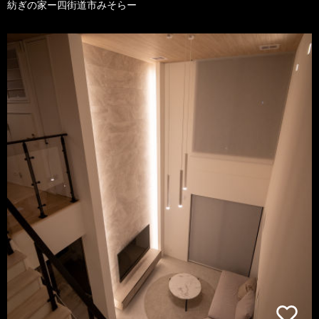
紡ぎの家ー四街道市みそらー