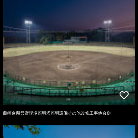
藤崎台県営野球場照明塔照明設備その他改修工事他合併