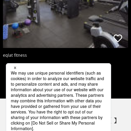
eqlat fitness
1
2
3
4
5
パナソニックの電気設備 SNSアカウント