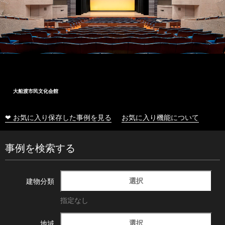
大船渡市民文化会館
❤ お気に入り保存した事例を見る
お気に入り機能について
事例を検索する
選択
建物分類
指定なし
選択
地域