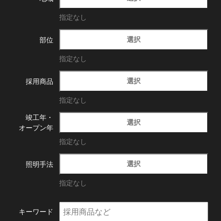
指定なし
選択
部位
指定なし
選択
採用商品
指定なし
竣工年・
選択
オープン年
指定なし
選択
照明手法
指定なし
キーワード