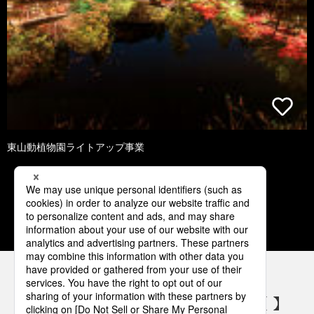
東山動植物園ライトアップ事業
1
2
3
4
5
パナソニックの電気設備 SNSアカウント