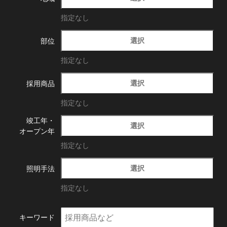
指定なし
選択
部位
指定なし
選択
採用商品
指定なし
竣工年・
選択
オープン年
指定なし
選択
照明手法
指定なし
キーワード