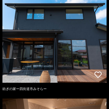
紡ぎの家ー四街道市みそらー