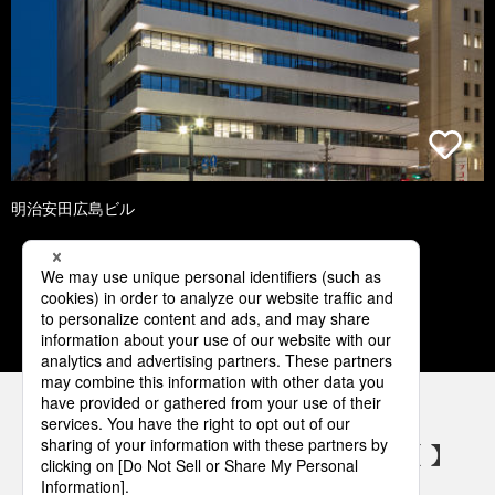
明治安田広島ビル
1
2
3
4
5
パナソニックの電気設備 SNSアカウント