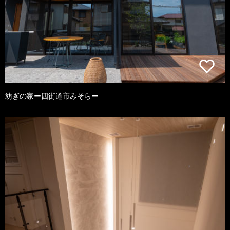
紡ぎの家ー四街道市みそらー