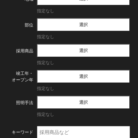
指定なし
選択
部位
指定なし
選択
採用商品
指定なし
竣工年・
選択
オープン年
指定なし
選択
照明手法
指定なし
キーワード