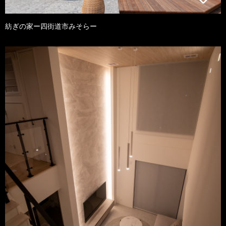
紡ぎの家ー四街道市みそらー