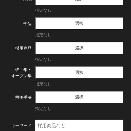
指定なし
選択
部位
指定なし
選択
採用商品
指定なし
竣工年・
選択
オープン年
指定なし
選択
照明手法
指定なし
キーワード