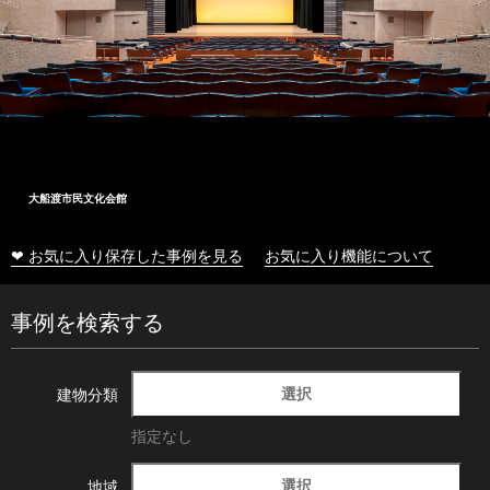
大船渡市民文化会館
❤ お気に入り保存した事例を見る
お気に入り機能について
事例を検索する
選択
建物分類
指定なし
選択
地域