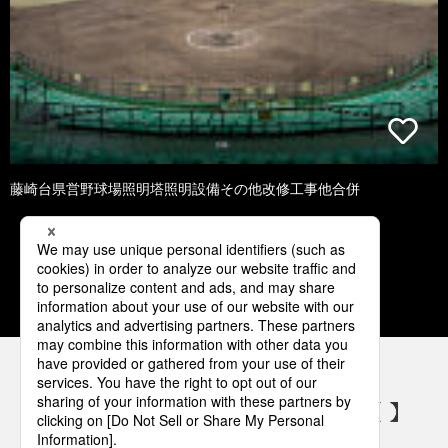
藤崎台県営野球場照明塔照明設備その他改修工事他合併
1
2
3
4
5
パナソニックの電気設備 SNSアカウント