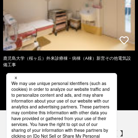
鹿児島大学（桜ヶ丘）外来診療棟・病棟（A棟）新営その他電気設
備工事
1
2
3
4
5
パナソニックの電気設備 SNSアカウント