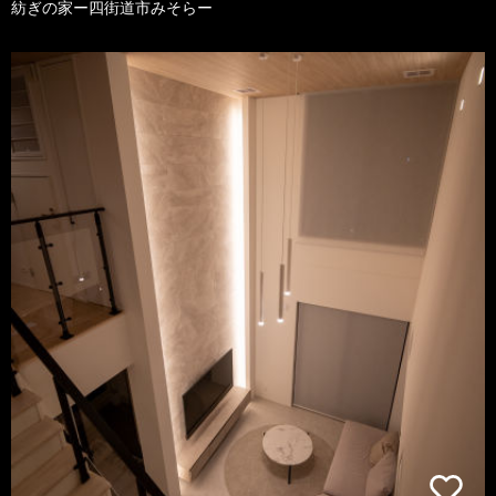
紡ぎの家ー四街道市みそらー