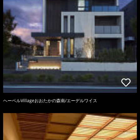
ヘーベルVillageおおたかの森南/エーデルワイス