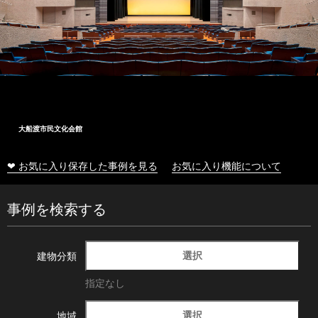
大船渡市民文化会館
❤ お気に入り保存した事例を見る
お気に入り機能について
事例を検索する
選択
建物分類
指定なし
選択
地域