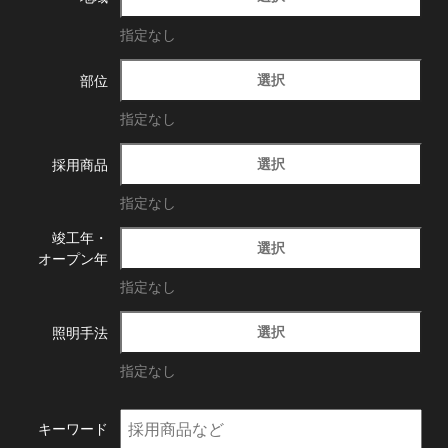
指定なし
選択
部位
指定なし
選択
採用商品
指定なし
竣工年・
選択
オープン年
指定なし
選択
照明手法
指定なし
キーワード