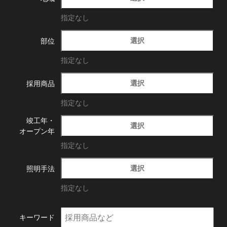
指定なし
選択
部位
指定なし
選択
採用商品
指定なし
竣工年・
選択
オープン年
指定なし
選択
照明手法
指定なし
キーワード