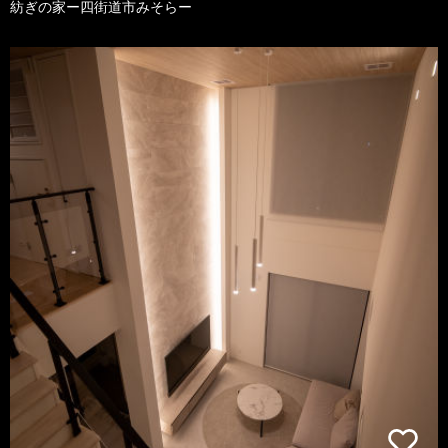
紡ぎの家ー四街道市みそらー