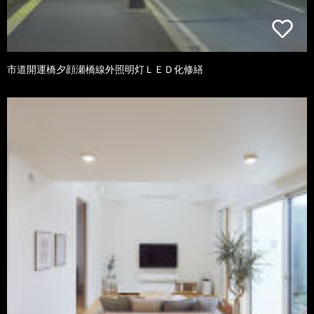
市道開運橋夕顔瀬橋線外照明灯ＬＥＤ化修繕