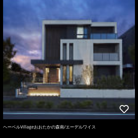
ヘーベルVillageおおたかの森南/エーデルワイス