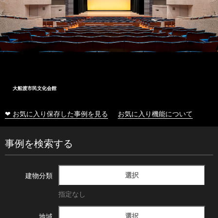
大船渡市民文化会館
❤ お気に入り保存した事例を見る
お気に入り機能について
事例を検索する
選択
建物分類
指定なし
選択
地域