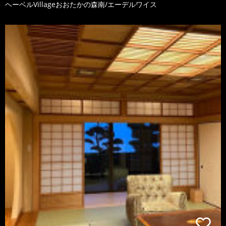
ヘーベルVillageおおたかの森南/エーデルワイス