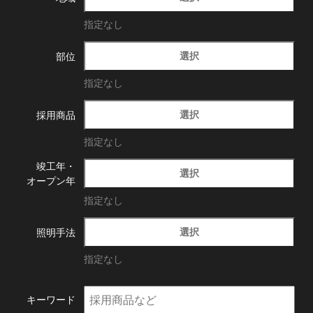
指定なし
選択
部位
指定なし
選択
採用商品
指定なし
竣工年・
選択
オープン年
指定なし
選択
照明手法
指定なし
キーワード