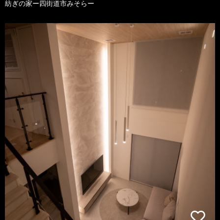
紡ぎの家ー四街道市みそらー