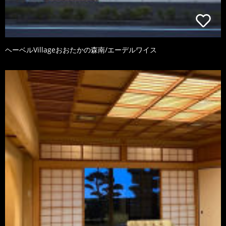
ヘーベルVillageおおたかの森南/エーデルワイス