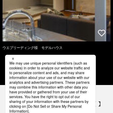
ウエブリーディング様 モデルハウス
1
2
3
4
5
パナソニックの電気設備 SNSアカウント