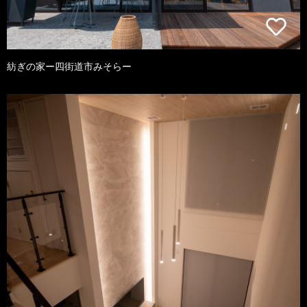
紡ぎの家ー四街道市みそらー