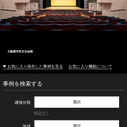
大船渡市民文化会館
❤ お気に入り保存した事例を見る
お気に入り機能について
事例を検索する
選択
建物分類
指定なし
選択
地域