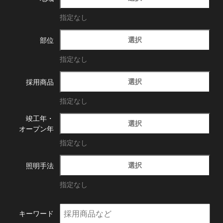
指定なし
選択
部位
指定なし
選択
採用商品
指定なし
竣工年・
選択
オープン年
指定なし
選択
照明手法
指定なし
キーワード