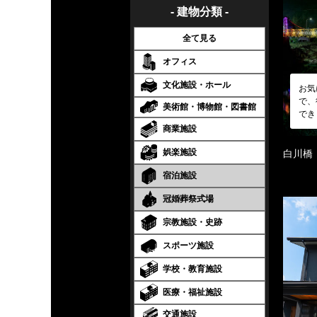
- 建物分類 -
全て見る
オフィス
文化施設・ホール
お気
で、
美術館・博物館・図書館
でき
商業施設
娯楽施設
白川橋
宿泊施設
冠婚葬祭式場
宗教施設・史跡
スポーツ施設
学校・教育施設
医療・福祉施設
交通施設