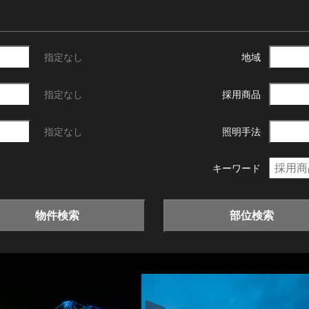
指定なし
地域
指定なし
採用商品
指定なし
照明手法
キーワード
物件検索
部位検索