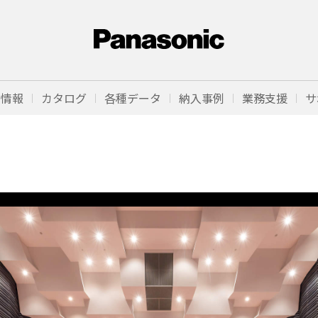
品情報
カタログ
各種データ
納入事例
業務支援
サ