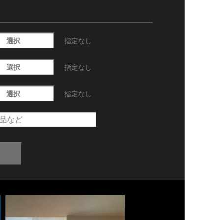
選択
指定なし
選択
指定なし
選択
指定なし