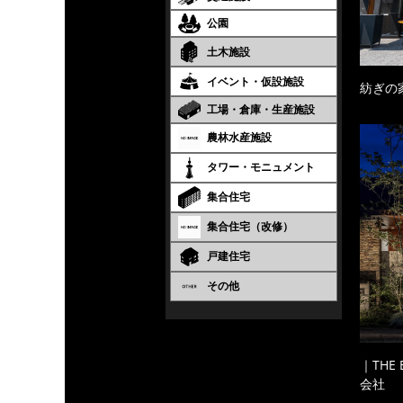
公園
土木施設
イベント・仮設施設
紡ぎの
工場・倉庫・生産施設
農林水産施設
タワー・モニュメント
集合住宅
集合住宅（改修）
戸建住宅
その他
｜THE
会社