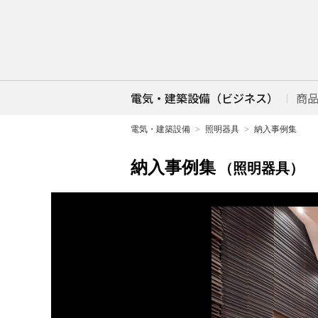
電気・建築設備（ビジネス）
商
電気・建築設備
照明器具
納入事例集
納入事例集
（照明器具）