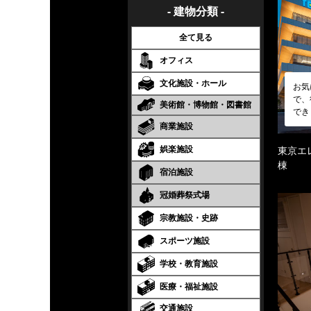
- 建物分類 -
全て見る
オフィス
文化施設・ホール
お気
で、
美術館・博物館・図書館
でき
商業施設
娯楽施設
東京エ
棟
宿泊施設
冠婚葬祭式場
宗教施設・史跡
スポーツ施設
学校・教育施設
医療・福祉施設
交通施設