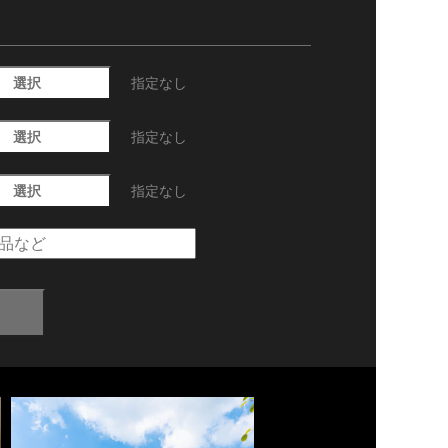
選択
指定なし
選択
指定なし
選択
指定なし