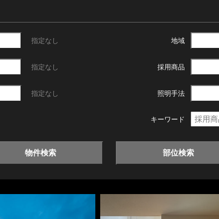
指定なし
地域
指定なし
採用商品
指定なし
照明手法
キーワード
物件検索
部位検索