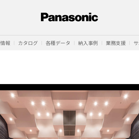
品情報
カタログ
各種データ
納入事例
業務支援
サ