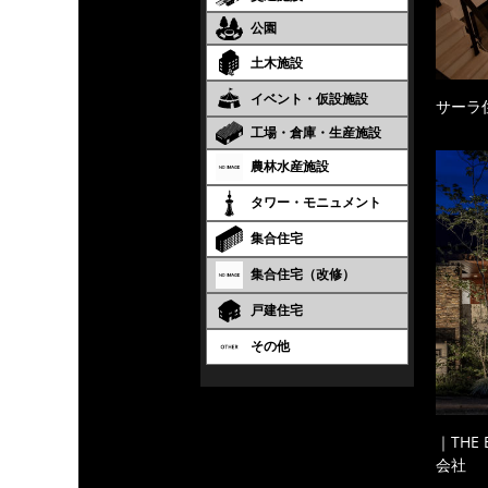
公園
土木施設
イベント・仮設施設
サーラ
工場・倉庫・生産施設
農林水産施設
タワー・モニュメント
集合住宅
集合住宅（改修）
戸建住宅
その他
｜THE
会社