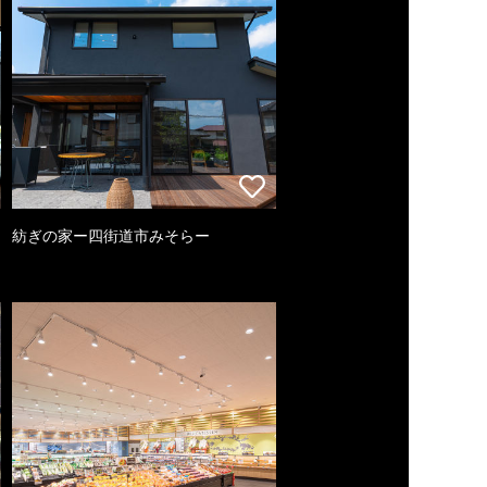
紡ぎの家ー四街道市みそらー