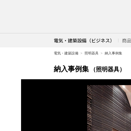
電気・建築設備（ビジネス）
商
電気・建築設備
照明器具
納入事例集
納入事例集
（照明器具）