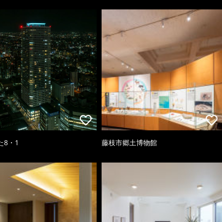
た8・1
藤枝市郷土博物館