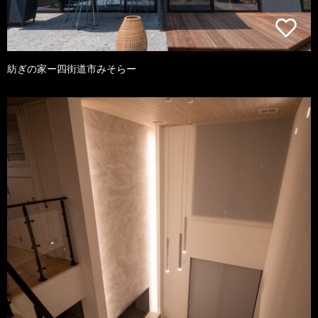
紡ぎの家ー四街道市みそらー