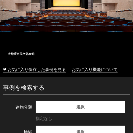
大船渡市民文化会館
❤ お気に入り保存した事例を見る
お気に入り機能について
事例を検索する
選択
建物分類
指定なし
選択
地域