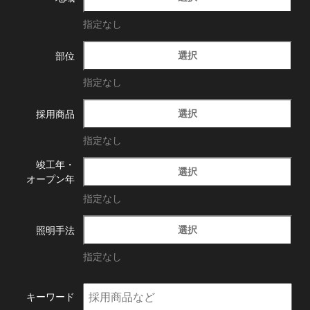
指定なし
選択
部位
指定なし
選択
採用商品
指定なし
竣工年・
選択
オープン年
指定なし
選択
照明手法
指定なし
キーワード