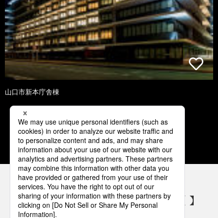
山口市新本庁舎棟
1
2
3
4
5
パナソニックの電気設備 SNSアカウント