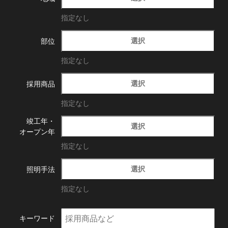
指定なし
選択
部位
指定なし
選択
採用商品
指定なし
竣工年・
選択
オープン年
指定なし
選択
照明手法
指定なし
キーワード