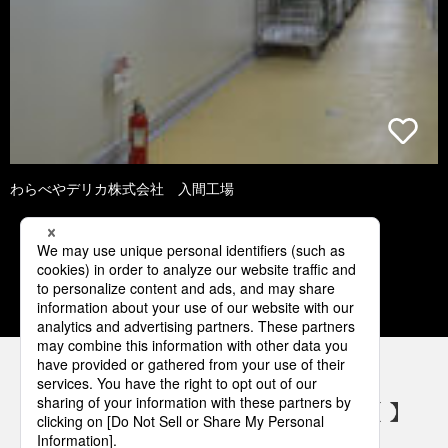
わらべやデリカ株式会社 入間工場
1
2
3
4
5
パナソニックの電気設備 SNSアカウント