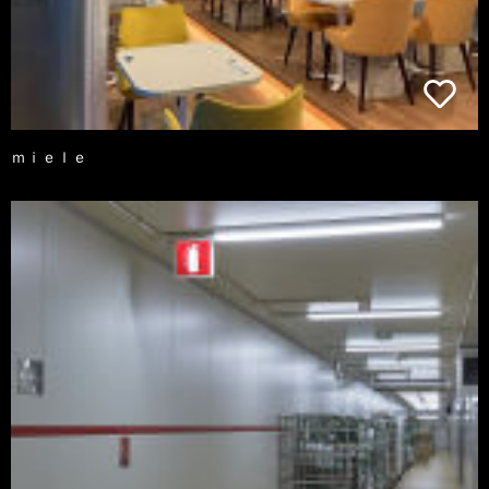
ｍｉｅｌｅ