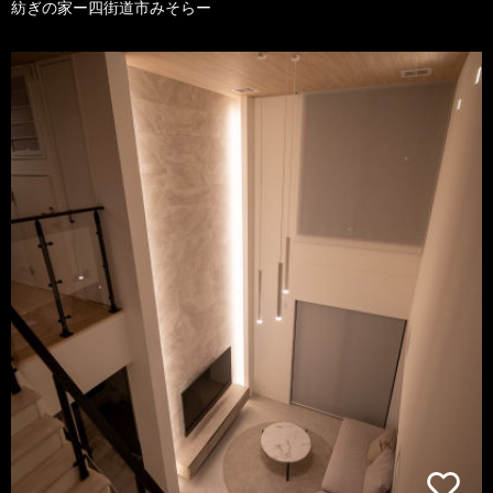
紡ぎの家ー四街道市みそらー