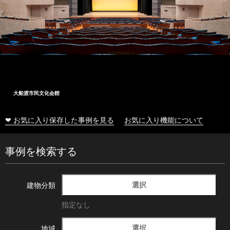
大船渡市民文化会館
❤ お気に入り保存した事例を見る
お気に入り機能について
事例を検索する
選択
建物分類
指定なし
選択
地域