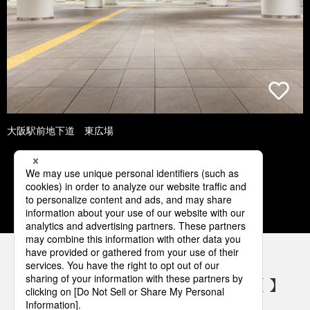
大阪駅前地下道 東広場
1
2
3
4
5
パナソニックの電気設備 SNSアカウント