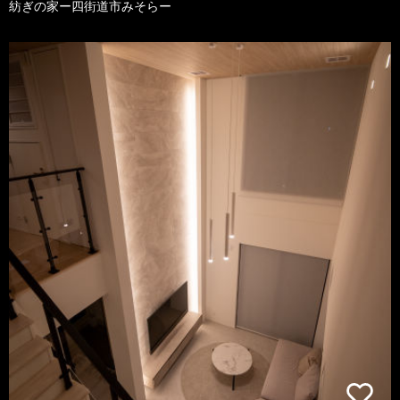
紡ぎの家ー四街道市みそらー