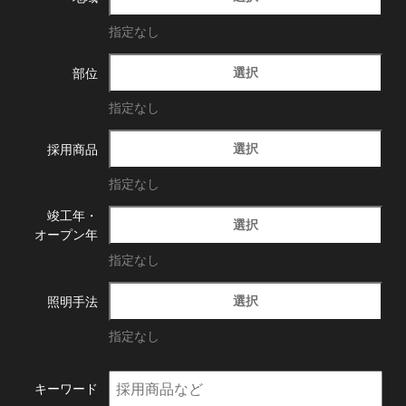
指定なし
選択
部位
指定なし
選択
採用商品
指定なし
竣工年・
選択
オープン年
指定なし
選択
照明手法
指定なし
キーワード