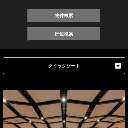
物件検索
部位検索
クイックソート