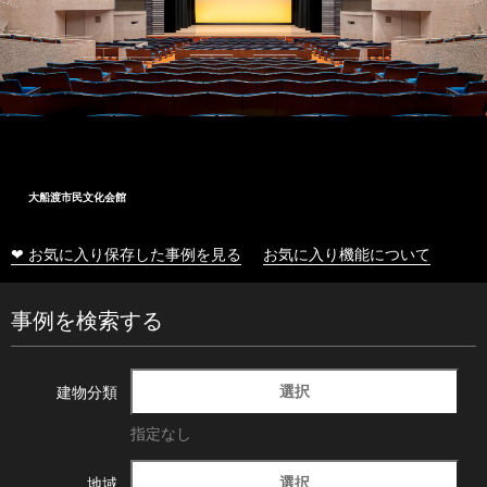
大船渡市民文化会館
❤ お気に入り保存した事例を見る
お気に入り機能について
事例を検索する
選択
建物分類
指定なし
選択
地域