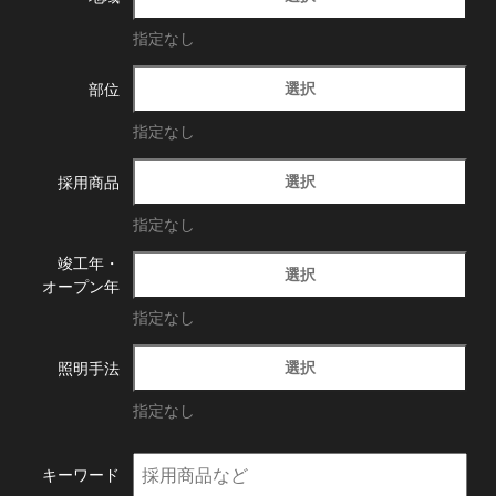
指定なし
選択
部位
指定なし
選択
採用商品
指定なし
竣工年・
選択
オープン年
指定なし
選択
照明手法
指定なし
キーワード