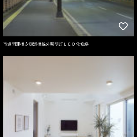
市道開運橋夕顔瀬橋線外照明灯ＬＥＤ化修繕