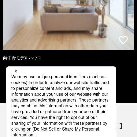
向中野モデルハウス
1
2
3
4
5
パナソニックの電気設備 SNSアカウント