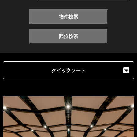
物件検索
部位検索
クイックソート