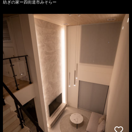
紡ぎの家ー四街道市みそらー