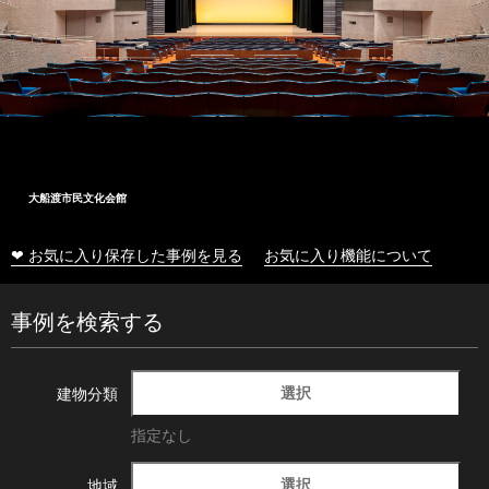
大船渡市民文化会館
❤ お気に入り保存した事例を見る
お気に入り機能について
事例を検索する
選択
建物分類
指定なし
選択
地域