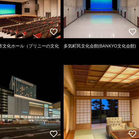
市文化ホール（プリニーの文化
多気町民文化会館(BANKYO文化会館)
）