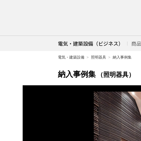
電気・建築設備（ビジネス）
商
電気・建築設備
照明器具
納入事例集
納入事例集
（照明器具）