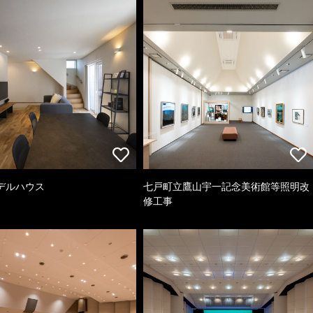
デルハウス
七戸町立鷹山宇一記念美術館等照明改
修工事