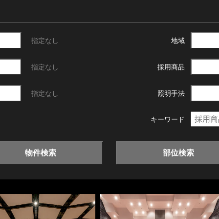
指定なし
地域
指定なし
採用商品
指定なし
照明手法
キーワード
物件検索
部位検索