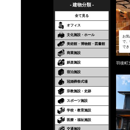
- 建物分類 -
全て見る
オフィス
文化施設・ホール
お気
で、
美術館・博物館・図書館
でき
商業施設
娯楽施設
羽後町
宿泊施設
冠婚葬祭式場
宗教施設・史跡
スポーツ施設
学校・教育施設
医療・福祉施設
交通施設