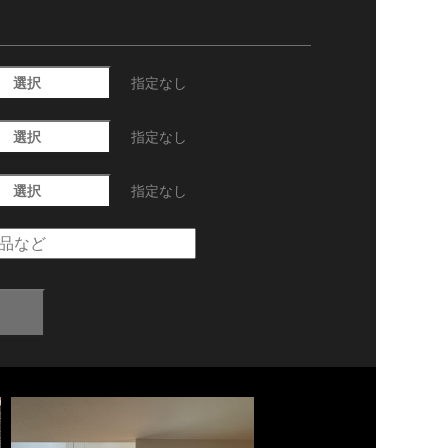
選択
指定なし
選択
指定なし
選択
指定なし