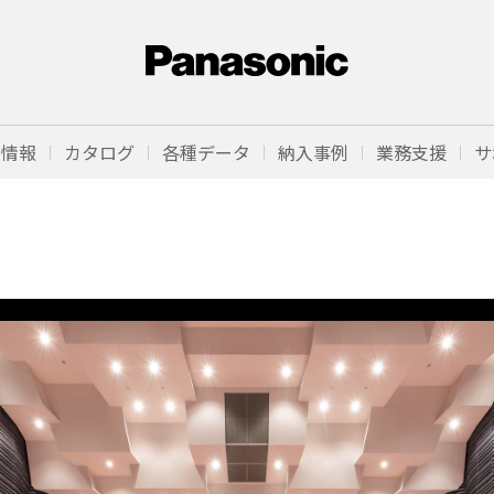
品情報
カタログ
各種データ
納入事例
業務支援
サ