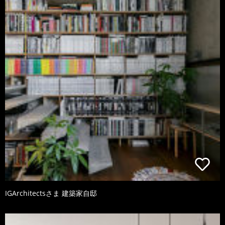
IGArchitectsさま 建築家自邸