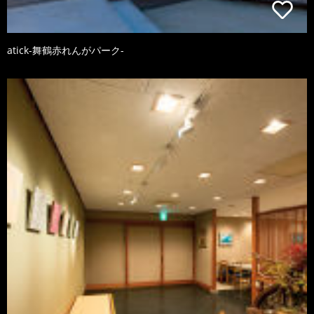
atick-舞鶴赤れんがパーク-