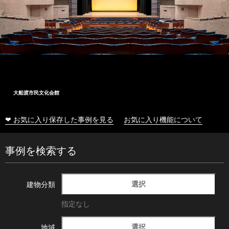
大船渡市民文化会館
❤ お気に入り保存した事例を見る
お気に入り機能について
事例を検索する
選択
建物分類
指定なし
選択
地域