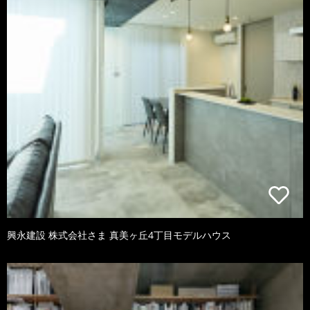
興永建設 株式会社さま 真美ヶ丘4丁目モデルハウス