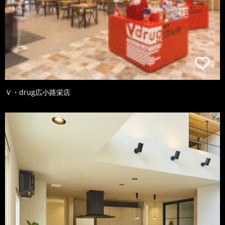
Ｖ・drug広小路栄店