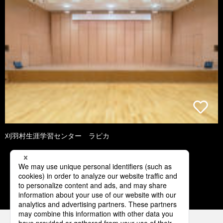
刈羽村生涯学習センター ラピカ
1
2
3
4
5