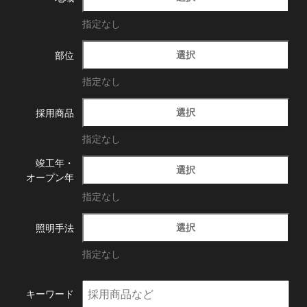
指定なし
選択
部位
指定なし
選択
採用商品
指定なし
竣工年・
選択
オープン年
指定なし
選択
照明手法
指定なし
キーワード