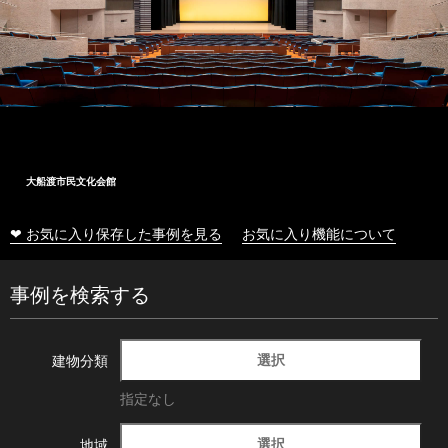
大船渡市民文化会館
❤ お気に入り保存した事例を見る
お気に入り機能について
事例を検索する
選択
建物分類
指定なし
選択
地域