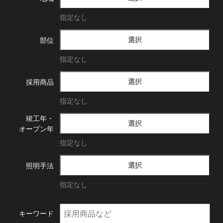
指定なし
選択
部位
指定なし
選択
採用商品
指定なし
竣工年・
選択
オープン年
指定なし
選択
照明手法
指定なし
キーワード