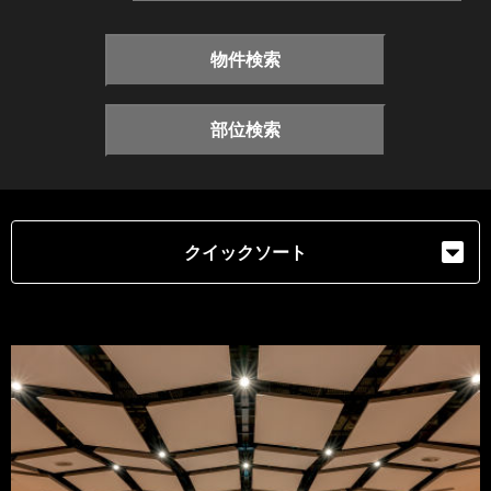
物件検索
部位検索
クイックソート