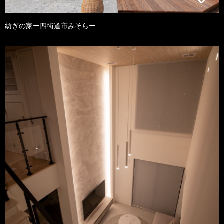
紡ぎの家ー四街道市みそらー