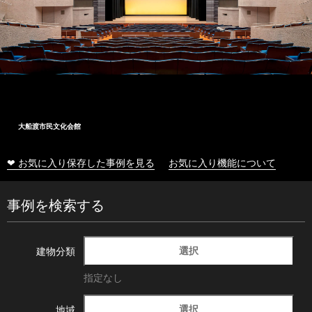
大船渡市民文化会館
❤ お気に入り保存した事例を見る
お気に入り機能について
事例を検索する
選択
建物分類
指定なし
選択
地域