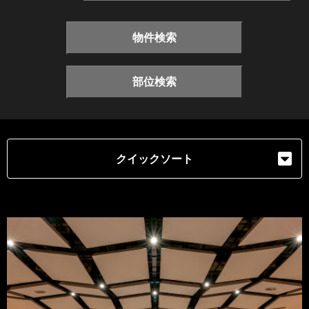
物件検索
部位検索
クイックソート