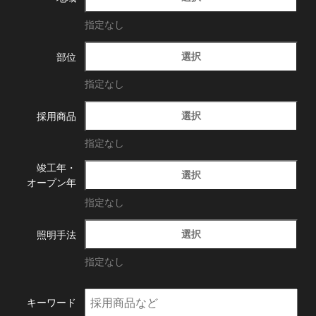
指定なし
選択
部位
指定なし
選択
採用商品
指定なし
竣工年・
選択
オープン年
指定なし
選択
照明手法
指定なし
キーワード