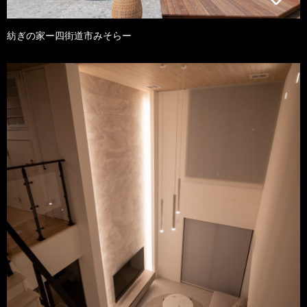
紡ぎの家ー四街道市みそらー