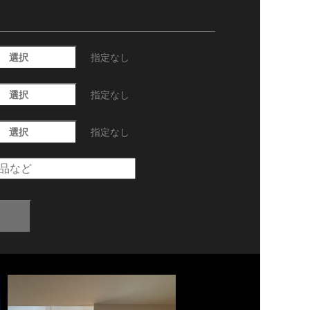
選択
指定なし
選択
指定なし
選択
指定なし