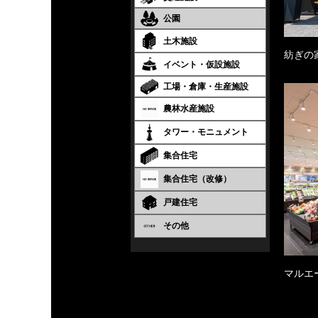
公園
土木施設
紡ぎの
イベント・仮設施設
工場・倉庫・生産施設
農林水産施設
タワー・モニュメント
集合住宅
集合住宅（改修）
戸建住宅
その他
マルエ