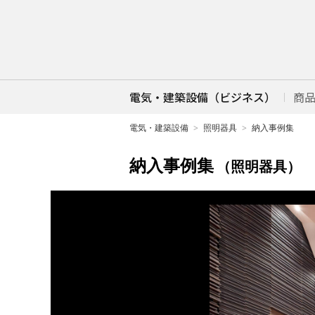
電気・建築設備（ビジネス）
商
電気・建築設備
照明器具
納入事例集
納入事例集
（照明器具）