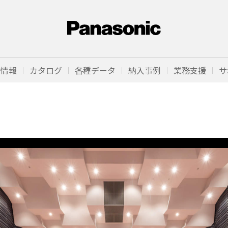
品情報
カタログ
各種データ
納入事例
業務支援
サ