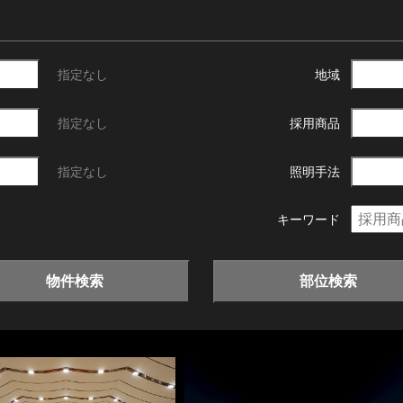
指定なし
地域
指定なし
採用商品
指定なし
照明手法
キーワード
物件検索
部位検索