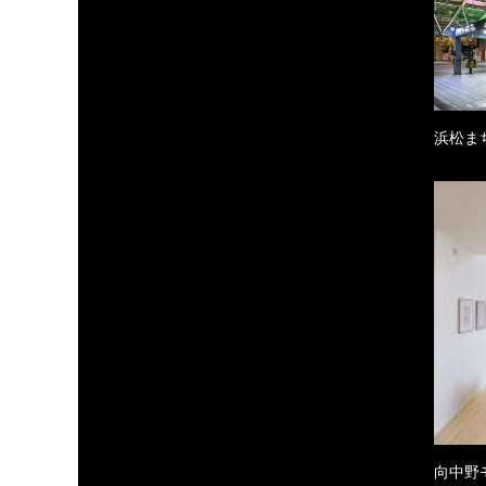
浜松ま
向中野