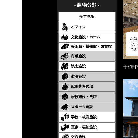
- 建物分類 -
全て見る
オフィス
文化施設・ホール
お気
で、
美術館・博物館・図書館
でき
商業施設
娯楽施設
十和田
宿泊施設
冠婚葬祭式場
宗教施設・史跡
スポーツ施設
学校・教育施設
医療・福祉施設
交通施設