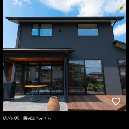
紡ぎの家ー四街道市みそらー