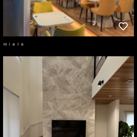
ｍｉｅｌｅ