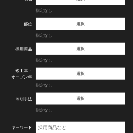
指定なし
選択
部位
指定なし
選択
採用商品
指定なし
竣工年・
選択
オープン年
指定なし
選択
照明手法
指定なし
キーワード