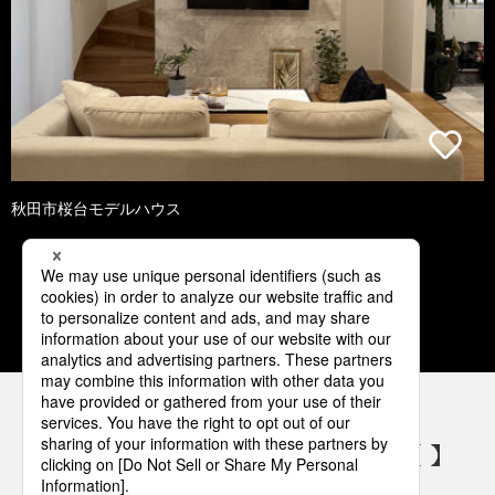
秋田市桜台モデルハウス
1
2
3
4
5
パナソニックの電気設備 SNSアカウント