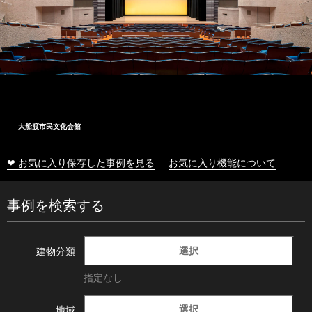
大船渡市民文化会館
❤ お気に入り保存した事例を見る
お気に入り機能について
事例を検索する
選択
建物分類
指定なし
選択
地域