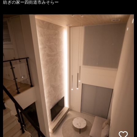
紡ぎの家ー四街道市みそらー