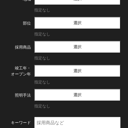
指定なし
選択
部位
指定なし
選択
採用商品
指定なし
竣工年・
選択
オープン年
指定なし
選択
照明手法
指定なし
キーワード