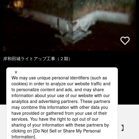
岸和田城ライトアップ工事（２期）
1
2
3
4
5
パナソニックの電気設備 SNSアカウント