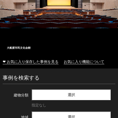
大船渡市民文化会館
❤ お気に入り保存した事例を見る
お気に入り機能について
事例を検索する
選択
建物分類
指定なし
選択
地域