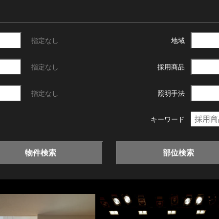
指定なし
地域
指定なし
採用商品
指定なし
照明手法
キーワード
物件検索
部位検索