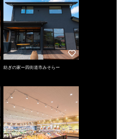
紡ぎの家ー四街道市みそらー