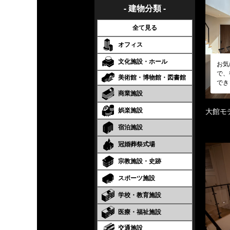
- 建物分類 -
全て見る
オフィス
文化施設・ホール
お気
で、
美術館・博物館・図書館
でき
商業施設
娯楽施設
大館モ
宿泊施設
冠婚葬祭式場
宗教施設・史跡
スポーツ施設
学校・教育施設
医療・福祉施設
交通施設