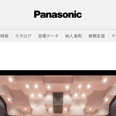
品情報
カタログ
各種データ
納入事例
業務支援
サ