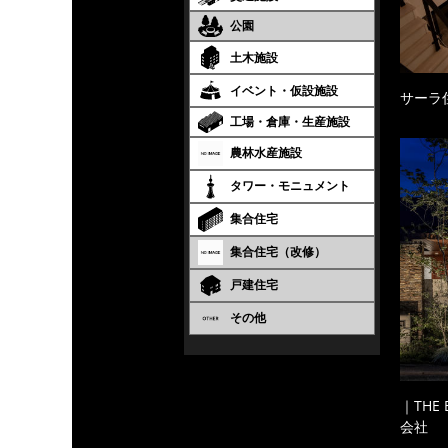
公園
土木施設
イベント・仮設施設
サーラ
工場・倉庫・生産施設
農林水産施設
タワー・モニュメント
集合住宅
集合住宅（改修）
戸建住宅
その他
｜THE
会社