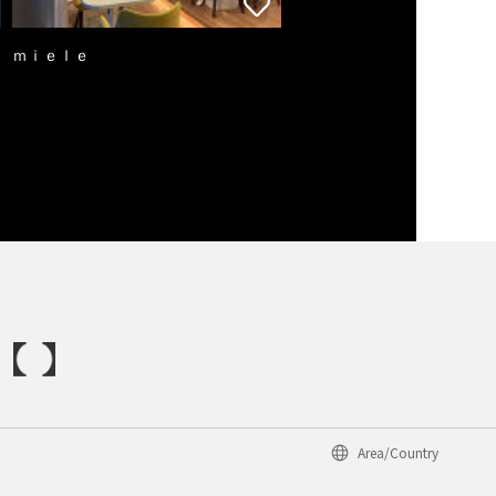
ｍｉｅｌｅ
Area/Country