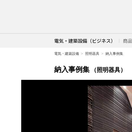
電気・建築設備（ビジネス）
商
電気・建築設備
照明器具
納入事例集
納入事例集
（照明器具）