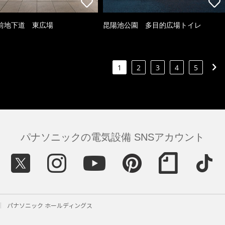
前地下道 東広場
昆陽池公園 多目的広場トイレ
1
2
3
4
5
パナソニックの電気設備 SNSアカウント
パナソニック ホールディングス