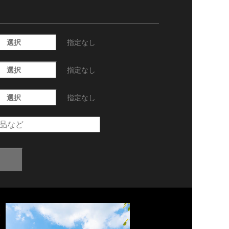
選択
指定なし
選択
指定なし
選択
指定なし