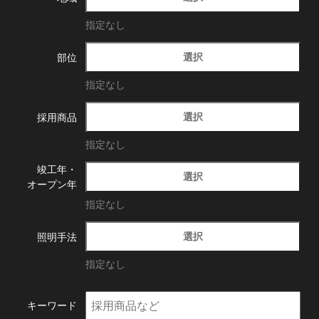
指定なし
選択
部位
指定なし
選択
採用商品
指定なし
竣工年・
選択
オープン年
指定なし
選択
照明手法
指定なし
キーワード