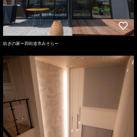
紡ぎの家ー四街道市みそらー