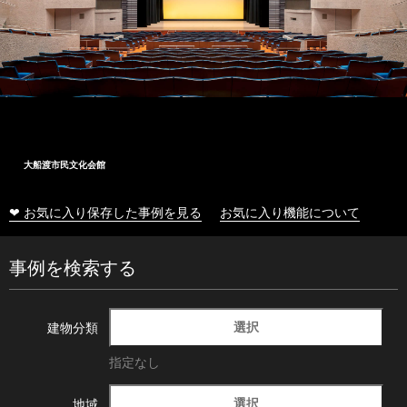
大船渡市民文化会館
❤ お気に入り保存した事例を見る
お気に入り機能について
事例を検索する
選択
建物分類
指定なし
選択
地域