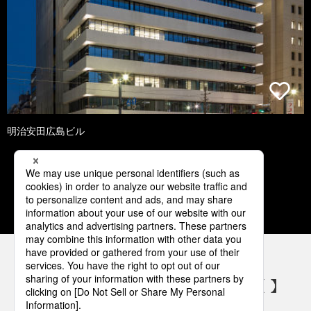
明治安田広島ビル
1
2
3
4
5
パナソニックの電気設備 SNSアカウント