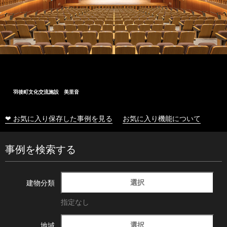
大船渡市民文化会館
❤ お気に入り保存した事例を見る
お気に入り機能について
事例を検索する
選択
建物分類
指定なし
選択
地域