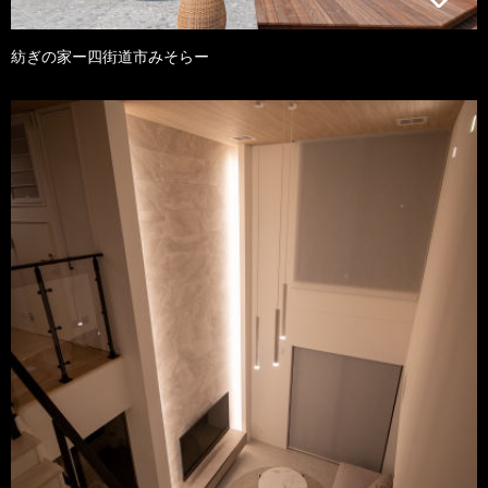
紡ぎの家ー四街道市みそらー