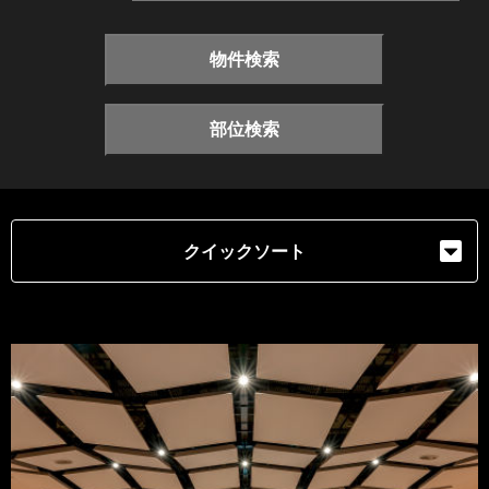
物件検索
部位検索
クイックソート