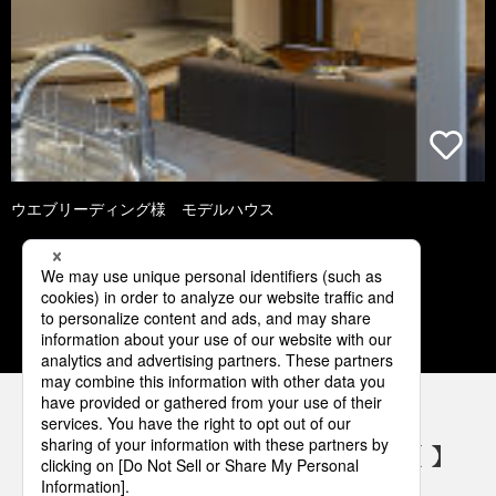
ウエブリーディング様 モデルハウス
1
2
3
4
5
パナソニックの電気設備 SNSアカウント