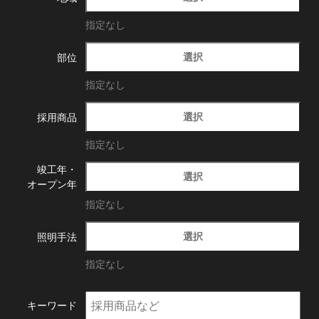
指定なし
選択
部位
指定なし
選択
採用商品
指定なし
竣工年・
選択
オープン年
指定なし
選択
照明手法
指定なし
キーワード