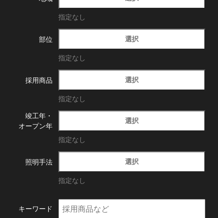
指定なし
選択
部位
指定なし
選択
採用商品
指定なし
竣工年・
選択
オープン年
指定なし
選択
照明手法
指定なし
キーワード