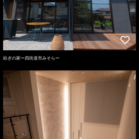
紡ぎの家ー四街道市みそらー