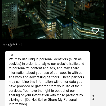
さつきた8・1
1
2
3
4
5
パナソニックの電気設備 SNSアカウント