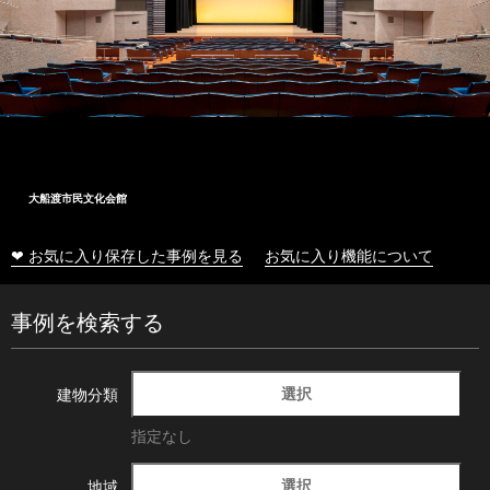
大船渡市民文化会館
❤ お気に入り保存した事例を見る
お気に入り機能について
事例を検索する
選択
建物分類
指定なし
選択
地域