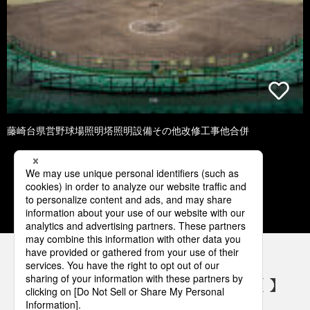
藤崎台県営野球場照明塔照明設備その他改修工事他合併
1
2
3
4
5
パナソニックの電気設備 SNSアカウント