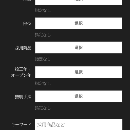
指定なし
選択
部位
指定なし
選択
採用商品
指定なし
竣工年・
選択
オープン年
指定なし
選択
照明手法
指定なし
キーワード