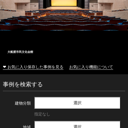
大船渡市民文化会館
❤ お気に入り保存した事例を見る
お気に入り機能について
事例を検索する
選択
建物分類
指定なし
選択
地域