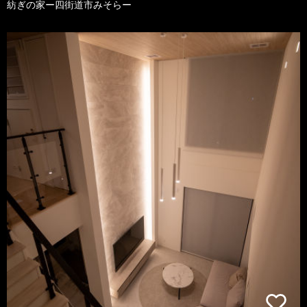
紡ぎの家ー四街道市みそらー