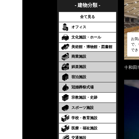
- 建物分類 -
全て見る
オフィス
文化施設・ホール
お気
で、
美術館・博物館・図書館
でき
商業施設
娯楽施設
十和田
宿泊施設
冠婚葬祭式場
宗教施設・史跡
スポーツ施設
学校・教育施設
医療・福祉施設
交通施設