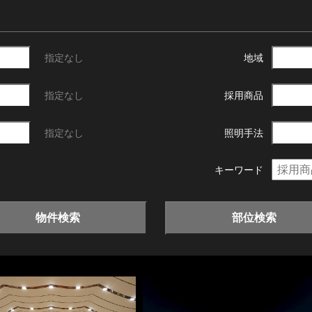
指定なし
地域
指定なし
採用商品
指定なし
照明手法
キーワード
物件検索
部位検索