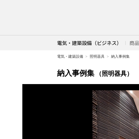
電気・建築設備（ビジネス）
商
電気・建築設備
照明器具
納入事例集
納入事例集
（照明器具）