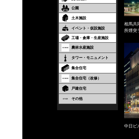
公園
土木施設
相馬共
イベント・仮設施設
所煙突
工場・倉庫・生産施設
農林水産施設
タワー・モニュメント
集合住宅
集合住宅（改修）
戸建住宅
その他
中日ビ