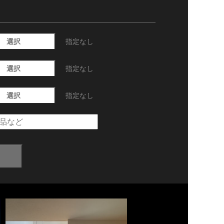
選択
指定なし
選択
指定なし
選択
指定なし