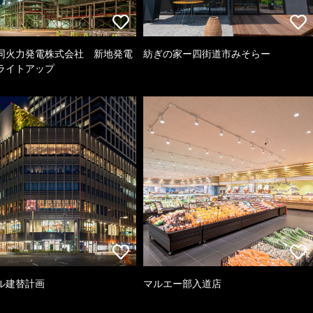
同火力発電株式会社 新地発電
紡ぎの家ー四街道市みそらー
ライトアップ
ル建替計画
マルエー部入道店