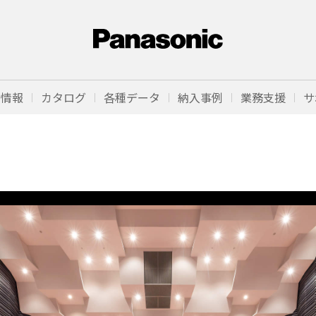
品情報
カタログ
各種データ
納入事例
業務支援
サ