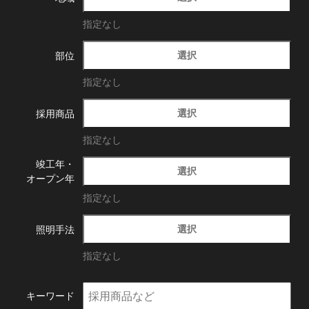
指定なし
選択
部位
指定なし
選択
採用商品
指定なし
竣工年・
選択
オープン年
指定なし
選択
照明手法
指定なし
キーワード