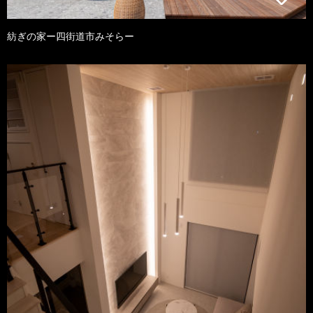
紡ぎの家ー四街道市みそらー