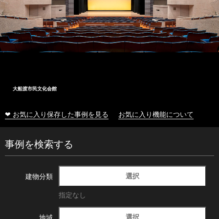
大船渡市民文化会館
❤ お気に入り保存した事例を見る
お気に入り機能について
事例を検索する
選択
建物分類
指定なし
選択
地域