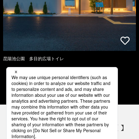
昆陽池公園 多目的広場トイレ
1
2
3
4
5
パナソニックの電気設備 SNSアカウント