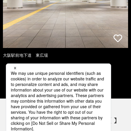
大阪駅前地下道 東広場
1
2
3
4
5
パナソニックの電気設備 SNSアカウント