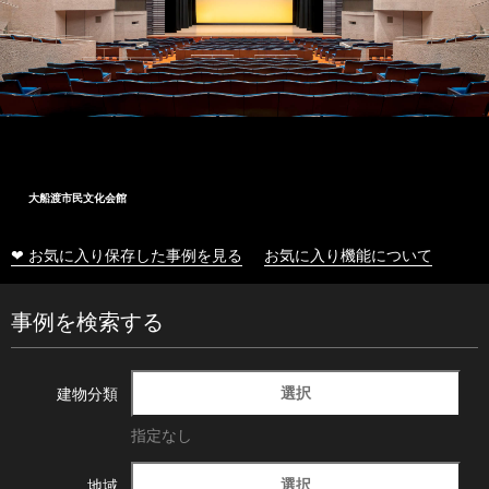
大船渡市民文化会館
❤ お気に入り保存した事例を見る
お気に入り機能について
事例を検索する
選択
建物分類
指定なし
選択
地域