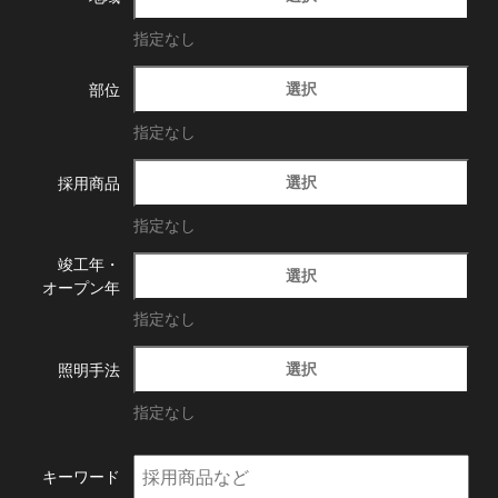
指定なし
選択
部位
指定なし
選択
採用商品
指定なし
竣工年・
選択
オープン年
指定なし
選択
照明手法
指定なし
キーワード