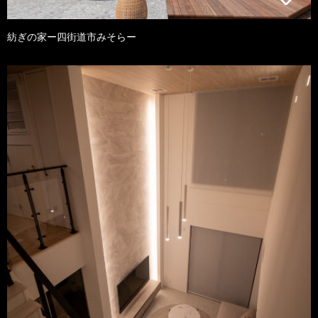
紡ぎの家ー四街道市みそらー