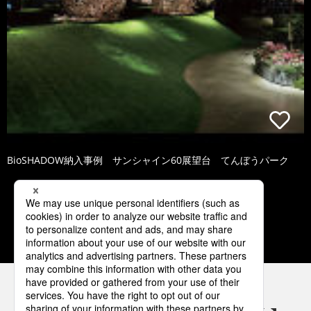
BioSHADOW納入事例 サンシャイン60展望台 てんぼうパーク
1
2
3
4
5
パナソニックの電気設備 SNSアカウント