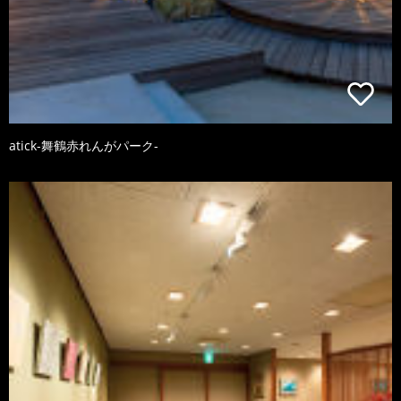
atick-舞鶴赤れんがパーク-