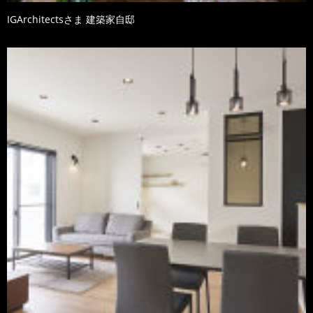
IGArchitectsさま 建築家自邸