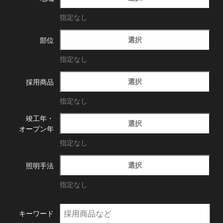
指定なし
選択
部位
指定なし
選択
採用商品
指定なし
竣工年・
選択
オープン年
指定なし
選択
照明手法
指定なし
キーワード