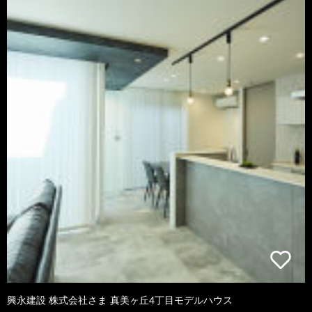
興永建設 株式会社さま 真美ヶ丘4丁目モデルハウス