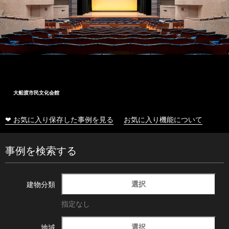
大船渡市民文化会館
❤ お気に入り保存した事例を見る
お気に入り機能について
事例を検索する
選択
建物分類
指定なし
選択
地域