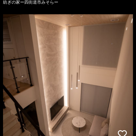
紡ぎの家ー四街道市みそらー