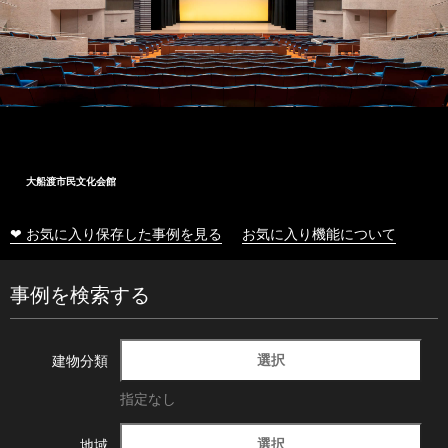
大船渡市民文化会館
❤ お気に入り保存した事例を見る
お気に入り機能について
事例を検索する
選択
建物分類
指定なし
選択
地域