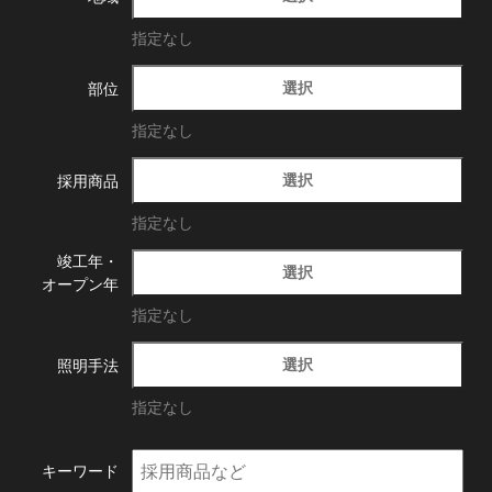
指定なし
選択
部位
指定なし
選択
採用商品
指定なし
竣工年・
選択
オープン年
指定なし
選択
照明手法
指定なし
キーワード