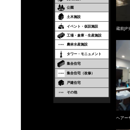
公園
土木施設
イベント・仮設施設
蔵前JP
工場・倉庫・生産施設
農林水産施設
タワー・モニュメント
集合住宅
集合住宅（改修）
戸建住宅
その他
ヘアー