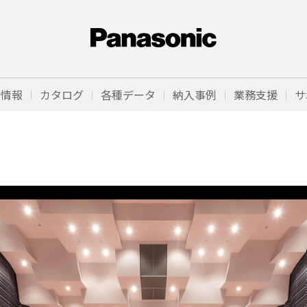
品情報
カタログ
各種データ
納入事例
業務支援
サ