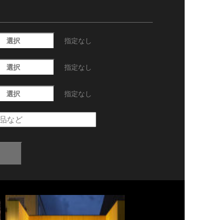
選択
指定なし
選択
指定なし
選択
指定なし