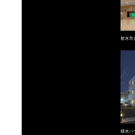
射水市
積水ハ