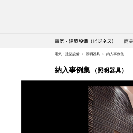
電気・建築設備（ビジネス）
商
電気・建築設備
照明器具
納入事例集
納入事例集
（照明器具）