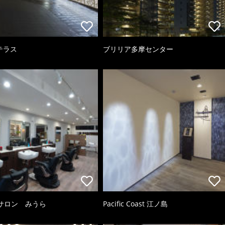
テラス
ブリリア多摩センター
サロン みうら
Pacific Coast 江ノ島