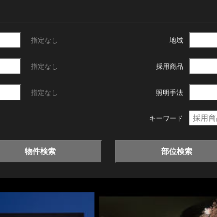
指定なし
地域
指定なし
採用商品
指定なし
照明手法
キーワード
物件検索
部位検索