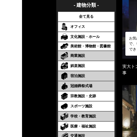
- 建物分類 -
全て見る
オフィス
文化施設・ホール
お気
で、
美術館・博物館・図書館
でき
商業施設
娯楽施設
実大ト
事
宿泊施設
冠婚葬祭式場
宗教施設・史跡
スポーツ施設
学校・教育施設
医療・福祉施設
交通施設