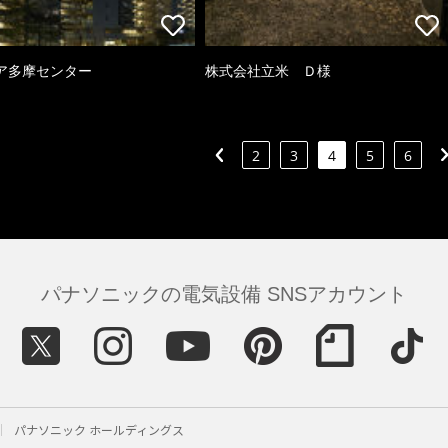
ア多摩センター
株式会社立米 Ｄ様
2
3
4
5
6
パナソニックの電気設備 SNSアカウント
パナソニック ホールディングス