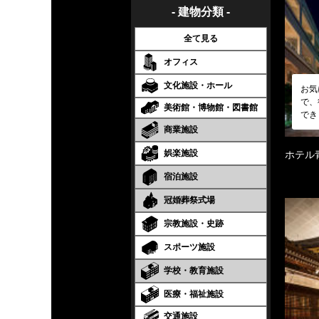
- 建物分類 -
全て見る
オフィス
文化施設・ホール
お気
で、
美術館・博物館・図書館
でき
商業施設
娯楽施設
ホテル
宿泊施設
冠婚葬祭式場
宗教施設・史跡
スポーツ施設
学校・教育施設
医療・福祉施設
交通施設