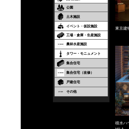
公園
土木施設
イベント・仮設施設
東京建
工場・倉庫・生産施設
農林水産施設
タワー・モニュメント
集合住宅
集合住宅（改修）
戸建住宅
その他
積水ハ
HILA