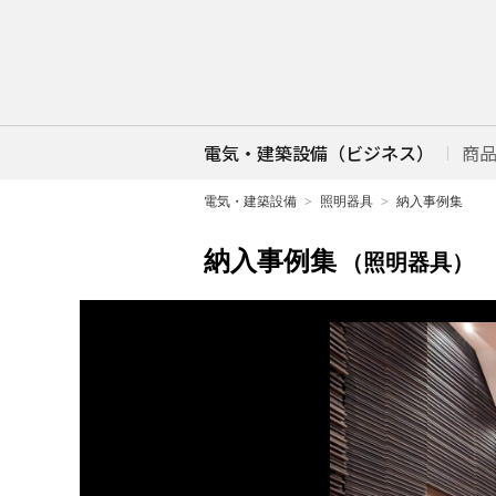
電気・建築設備（ビジネス）
商
電気・建築設備
照明器具
納入事例集
納入事例集
（照明器具）