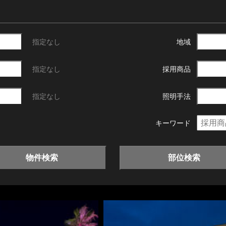
指定なし
地域
指定なし
採用商品
指定なし
照明手法
キーワード
物件検索
部位検索