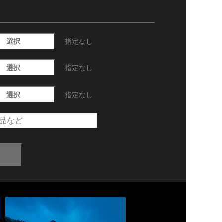
選択
指定なし
選択
指定なし
選択
指定なし