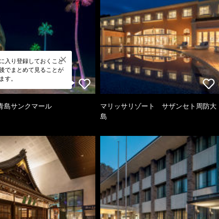
に入り登録しておくこと
後でまとめて見ることが
ます。
青島サンクマール
マリッサリゾート サザンセト周防大
島