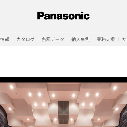
品情報
カタログ
各種データ
納入事例
業務支援
サ