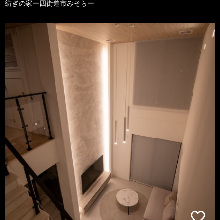
紡ぎの家ー四街道市みそらー