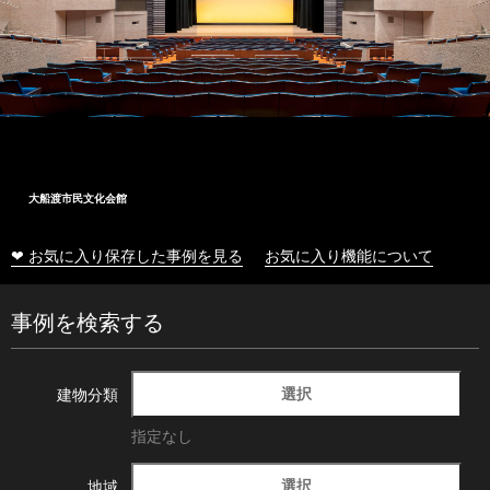
大船渡市民文化会館
❤ お気に入り保存した事例を見る
お気に入り機能について
事例を検索する
選択
建物分類
指定なし
選択
地域