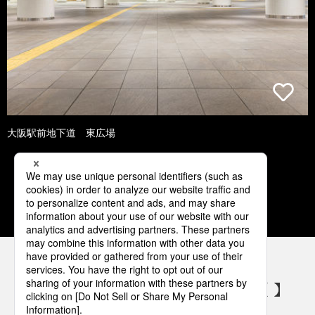
大阪駅前地下道 東広場
1
2
3
4
5
パナソニックの電気設備 SNSアカウント