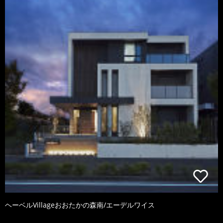
ヘーベルVillageおおたかの森南/エーデルワイス