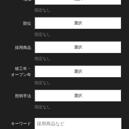
指定なし
選択
部位
指定なし
選択
採用商品
指定なし
竣工年・
選択
オープン年
指定なし
選択
照明手法
指定なし
キーワード