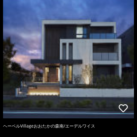
ヘーベルVillageおおたかの森南/エーデルワイス