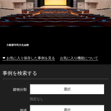
大船渡市民文化会館
❤ お気に入り保存した事例を見る
お気に入り機能について
事例を検索する
選択
建物分類
指定なし
選択
地域