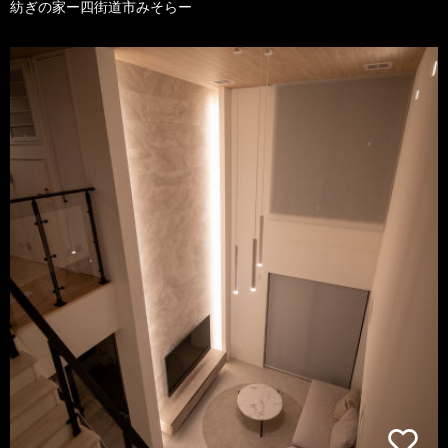
紡ぎの家ー四街道市みそらー