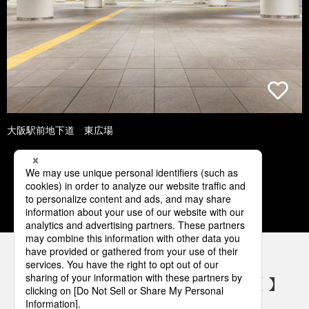
大阪駅前地下道 東広場
1
2
3
4
5
パナソニックの電気設備 SNSアカウント