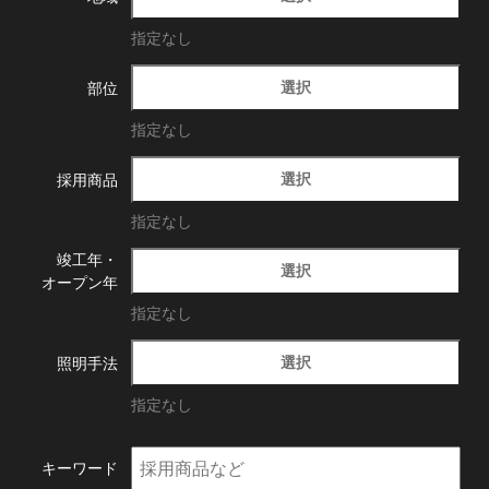
指定なし
選択
部位
指定なし
選択
採用商品
指定なし
竣工年・
選択
オープン年
指定なし
選択
照明手法
指定なし
キーワード