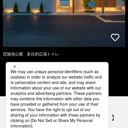
昆陽池公園 多目的広場トイレ
1
2
3
4
5
パナソニックの電気設備 SNSアカウント