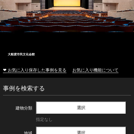
大船渡市民文化会館
❤ お気に入り保存した事例を見る
お気に入り機能について
事例を検索する
選択
建物分類
指定なし
選択
地域