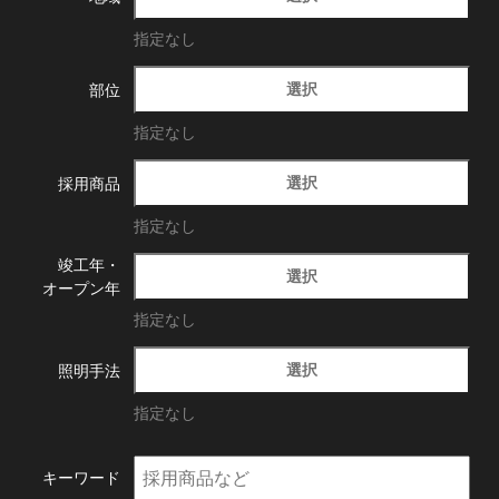
指定なし
選択
部位
指定なし
選択
採用商品
指定なし
竣工年・
選択
オープン年
指定なし
選択
照明手法
指定なし
キーワード