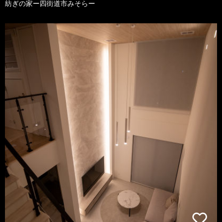
紡ぎの家ー四街道市みそらー